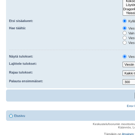
Etsi sisäalueet:
Kyll
Hae täältä:
Viest
Vain 
Viest
Viest
Näytä tulokset:
Viest
Lajittele tulokset:
Rajaa tulokset:
Palauta ensimmäiset:
Error 
Etusivu
Keskustelufoorumin moottorina
Käännös, Lu
Tämäkin on
ilmainen