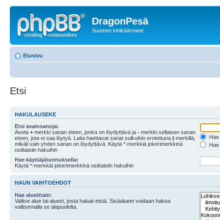
DragonPesä
Suomen lohikäärmeet
Etusivu
Etsi
HAKULAUSEKE
Etsi avainsanoja:
Aseta
+
merkki sanan eteen, jonka on löydyttävä ja
-
merkki sellaisen sanan
Hae k
eteen, jota ei saa löytyä. Laita haettavat sanat sulkuihin erotettuna
|
-merkillä,
mikäli vain yhden sanan on löydyttävä. Käytä *-merkkiä jokerimerkkinä
Hae k
osittaisiin hakuihin
Hae käyttäjätunnuksella:
Käytä *-merkkiä jokerimerkkinä osittaisiin hakuihin
HAUN VAIHTOEHDOT
Hae alueittain:
Valitse alue tai alueet, josta haluat etsiä. Sisäalueet voidaan hakea
valitsemalla se alapuolelta.