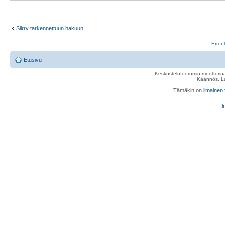
Siirry tarkennettuun hakuun
Error 
Etusivu
Keskustelufoorumin moottorina
Käännös, Lu
Tämäkin on
ilmainen
Il