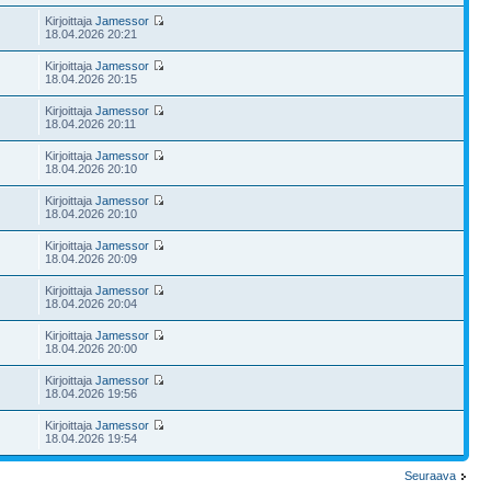
Kirjoittaja
Jamessor
18.04.2026 20:21
Kirjoittaja
Jamessor
18.04.2026 20:15
Kirjoittaja
Jamessor
18.04.2026 20:11
Kirjoittaja
Jamessor
18.04.2026 20:10
Kirjoittaja
Jamessor
18.04.2026 20:10
Kirjoittaja
Jamessor
18.04.2026 20:09
Kirjoittaja
Jamessor
18.04.2026 20:04
Kirjoittaja
Jamessor
18.04.2026 20:00
Kirjoittaja
Jamessor
18.04.2026 19:56
Kirjoittaja
Jamessor
18.04.2026 19:54
Seuraava