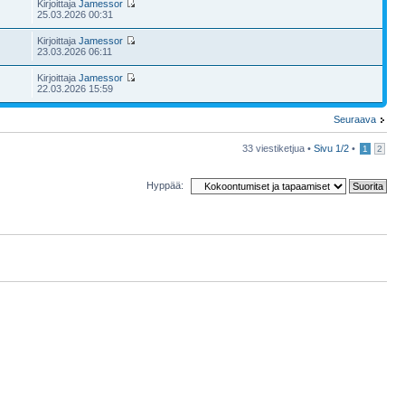
Kirjoittaja
Jamessor
25.03.2026 00:31
Kirjoittaja
Jamessor
23.03.2026 06:11
Kirjoittaja
Jamessor
22.03.2026 15:59
Seuraava
33 viestiketjua •
Sivu
1
/
2
•
1
2
Hyppää: