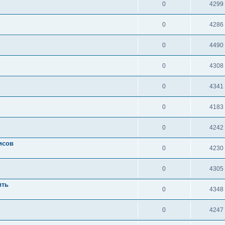
0
4299
0
4286
0
4490
0
4308
0
4341
0
4183
0
4242
исов
0
4230
0
4305
ить
0
4348
0
4247