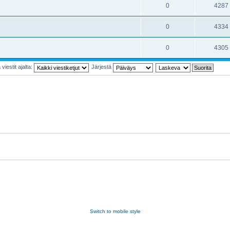
0
4287
0
4334
0
4305
viestit ajalta:
Järjestä
Switch to mobile style