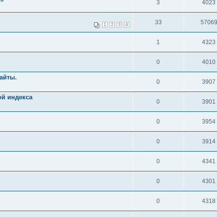
3
4023
33
5706
1
2
3
4
1
4323
0
4010
айты.
0
3907
ой индекса
0
3901
0
3954
0
3914
0
4341
0
4301
0
4318