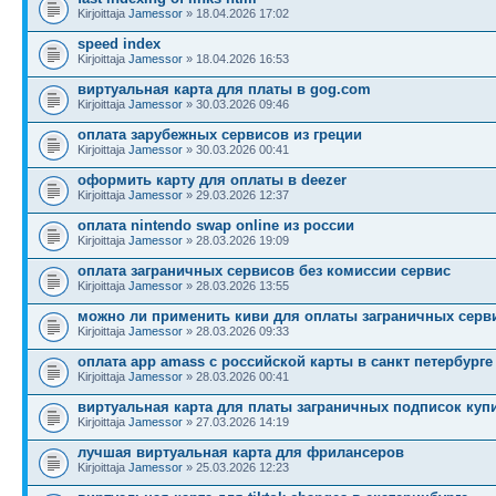
Kirjoittaja
Jamessor
» 18.04.2026 17:02
speed index
Kirjoittaja
Jamessor
» 18.04.2026 16:53
виртуальная карта для платы в gog.com
Kirjoittaja
Jamessor
» 30.03.2026 09:46
оплата зарубежных сервисов из греции
Kirjoittaja
Jamessor
» 30.03.2026 00:41
оформить карту для оплаты в deezer
Kirjoittaja
Jamessor
» 29.03.2026 12:37
оплата nintendo swap online из россии
Kirjoittaja
Jamessor
» 28.03.2026 19:09
оплата заграничных сервисов без комиссии сервис
Kirjoittaja
Jamessor
» 28.03.2026 13:55
можно ли применить киви для оплаты заграничных серв
Kirjoittaja
Jamessor
» 28.03.2026 09:33
оплата app amass с российской карты в санкт петербурге
Kirjoittaja
Jamessor
» 28.03.2026 00:41
виртуальная карта для платы заграничных подписок куп
Kirjoittaja
Jamessor
» 27.03.2026 14:19
лучшая виртуальная карта для фрилансеров
Kirjoittaja
Jamessor
» 25.03.2026 12:23