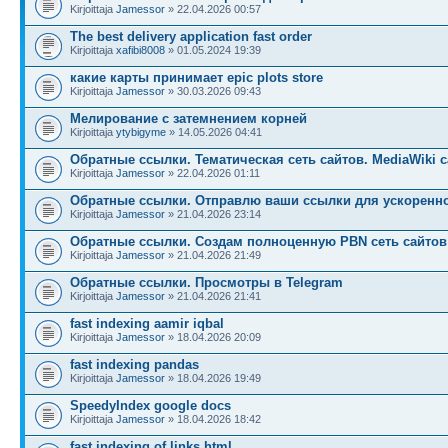
Kirjoittaja
Jamessor
» 22.04.2026 00:57
The best delivery application fast order
Kirjoittaja
xafibi8008
» 01.05.2024 19:39
какие карты принимает epic plots store
Kirjoittaja
Jamessor
» 30.03.2026 09:43
Мелирование с затемнением корней
Kirjoittaja
ytybigyme
» 14.05.2026 04:41
Обратные ссылки. Тематическая сеть сайтов. MediaWiki с
Kirjoittaja
Jamessor
» 22.04.2026 01:11
Обратные ссылки. Отправлю ваши ссылки для ускоренн
Kirjoittaja
Jamessor
» 21.04.2026 23:14
Обратные ссылки. Создам полноценную PBN сеть сайтов
Kirjoittaja
Jamessor
» 21.04.2026 21:49
Обратные ссылки. Просмотры в Telegram
Kirjoittaja
Jamessor
» 21.04.2026 21:41
fast indexing aamir iqbal
Kirjoittaja
Jamessor
» 18.04.2026 20:09
fast indexing pandas
Kirjoittaja
Jamessor
» 18.04.2026 19:49
SpeedyIndex google docs
Kirjoittaja
Jamessor
» 18.04.2026 18:42
fast indexing of links html