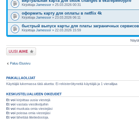
виртуальная карта для tiktok changes в екатеринбурге
Kirjoittaja
Jamessor
» 25.03.2026 00:31
оформить карту для оплаты в netflix 4k
Kirjoittaja
Jamessor
» 23.03.2026 06:11
быстрый выпуск карты для платы заграничных сервисов
Kirjoittaja
Jamessor
» 22.03.2026 15:59
Näytä 
Lähetä uusi viesti
Paluu Etusivu
PAIKALLAOLIJAT
Käyttäjiä lukemassa tätä aluetta: Ei rekisteröityneitä käyttäjiä ja 1 vierailijaa
KESKUSTELUALUEEN OIKEUDET
Et voi
kirjoittaa uusia viestejä
Et voi
vastata viestiketjuihin
Et voi
muokata omia viestejäsi
Et voi
poistaa omia viestejäsi
Et voi
lähettää liitetiedostoja.