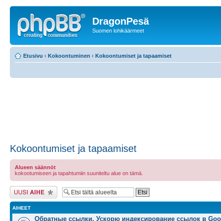
DragonPesä
Suomen lohikäärmeet
Etusivu
‹
Kokoontuminen
‹
Kokoontumiset ja tapaamiset
Kokoontumiset ja tapaamiset
Alueen säännöt
kokootumiseen ja tapahtumiin suuniteltu alue on tämä.
Lähetä uusi viesti
AIHEET
Обратные ссылки. Ускорю индексирование ссылок в Goo