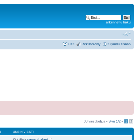
Tarkennettu haku
UKK
Rekisteröidy
Kirjaudu sisään
33 viestiketjua •
Sivu
1
/
2
•
1
2
U
UUSIN VIESTI
Kirjoittaja
samanthabert