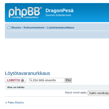
DragonPesä
Suomen lohikäärmeet
Etusivu
‹
Kokoontuminen
‹
Löytötavaranurkkaus
Löytötavaranurkkaus
Alue on lukittu
Alue on lukittu
Näytä viestit ajalta:
Paluu Etusivu