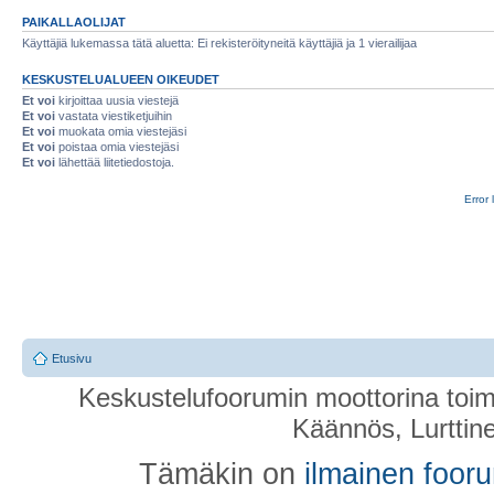
PAIKALLAOLIJAT
Käyttäjiä lukemassa tätä aluetta: Ei rekisteröityneitä käyttäjiä ja 1 vierailijaa
KESKUSTELUALUEEN OIKEUDET
Et voi
kirjoittaa uusia viestejä
Et voi
vastata viestiketjuihin
Et voi
muokata omia viestejäsi
Et voi
poistaa omia viestejäsi
Et voi
lähettää liitetiedostoja.
Error 
Etusivu
Keskustelufoorumin moottorina toim
Käännös, Lurttin
Tämäkin on
ilmainen foor