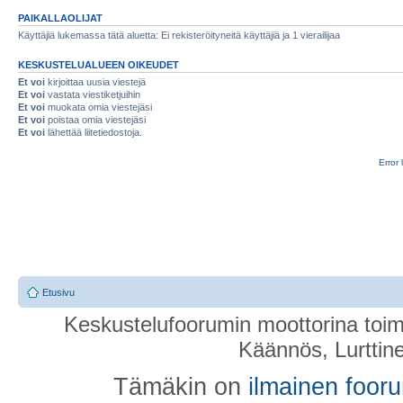
PAIKALLAOLIJAT
Käyttäjiä lukemassa tätä aluetta: Ei rekisteröityneitä käyttäjiä ja 1 vierailijaa
KESKUSTELUALUEEN OIKEUDET
Et voi
kirjoittaa uusia viestejä
Et voi
vastata viestiketjuihin
Et voi
muokata omia viestejäsi
Et voi
poistaa omia viestejäsi
Et voi
lähettää liitetiedostoja.
Error 
Etusivu
Keskustelufoorumin moottorina toim
Käännös, Lurttin
Tämäkin on
ilmainen foor