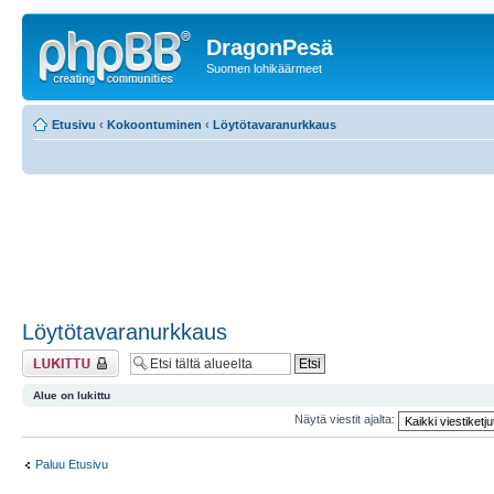
DragonPesä
Suomen lohikäärmeet
Etusivu
‹
Kokoontuminen
‹
Löytötavaranurkkaus
Löytötavaranurkkaus
Alue on lukittu
Alue on lukittu
Näytä viestit ajalta:
Paluu Etusivu