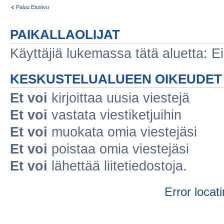
Paluu Etusivu
PAIKALLAOLIJAT
Käyttäjiä lukemassa tätä aluetta: Ei r
KESKUSTELUALUEEN OIKEUDET
Et voi
kirjoittaa uusia viestejä
Et voi
vastata viestiketjuihin
Et voi
muokata omia viestejäsi
Et voi
poistaa omia viestejäsi
Et voi
lähettää liitetiedostoja.
Error locati