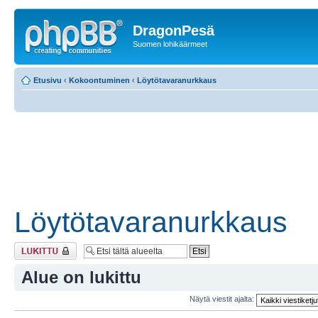
DragonPesä
Suomen lohikäärmeet
Etusivu
‹
Kokoontuminen
‹
Löytötavaranurkkaus
Löytötavaranurkkaus
Alue on lukittu
Alue on lukittu
Näytä viestit ajalta: