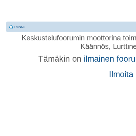
Etusivu
Keskustelufoorumin moottorina toim
Käännös, Lurttin
Tämäkin on
ilmainen foor
Ilmoita