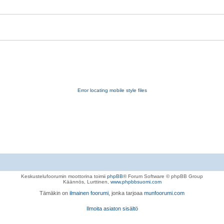
Error locating mobile style files
Keskustelufoorumin moottorina toimii
phpBB
® Forum Software © phpBB Group
Käännös, Lurttinen,
www.phpbbsuomi.com
Tämäkin on
ilmainen foorumi
, jonka tarjoaa
munfoorumi.com
Ilmoita asiaton sisältö