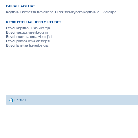
PAIKALLAOLIJAT
Käyttäjiä lukemassa tätä aluetta: Ei rekisteröityneitä käyttäjiä ja 1 vierailijaa
KESKUSTELUALUEEN OIKEUDET
Et voi
kirjoittaa uusia viestejä
Et voi
vastata viestiketjuihin
Et voi
muokata omia viestejäsi
Et voi
poistaa omia viestejäsi
Et voi
lähettää liitetiedostoja.
Etusivu