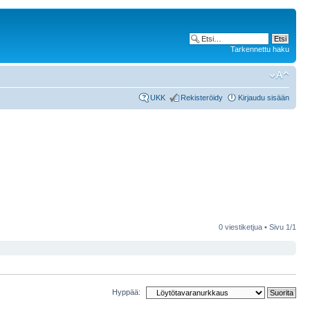
Tarkennettu haku
UKK
Rekisteröidy
Kirjaudu sisään
0 viestiketjua • Sivu
1
/
1
Hyppää: