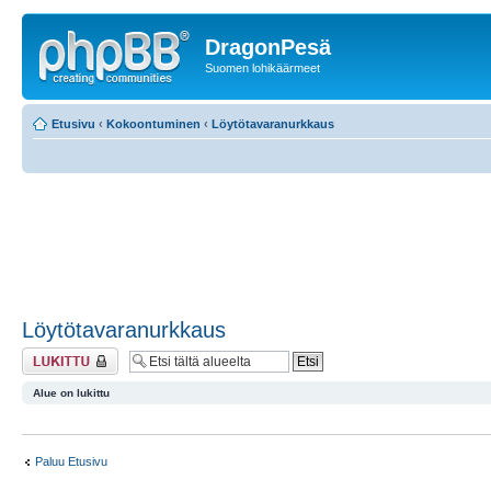
DragonPesä
Suomen lohikäärmeet
Etusivu
‹
Kokoontuminen
‹
Löytötavaranurkkaus
Löytötavaranurkkaus
Alue on lukittu
Alue on lukittu
Paluu Etusivu