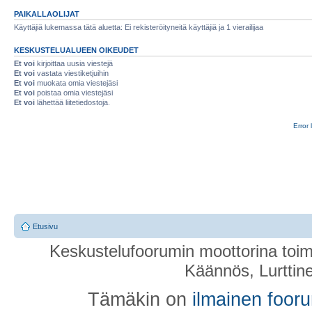
PAIKALLAOLIJAT
Käyttäjiä lukemassa tätä aluetta: Ei rekisteröityneitä käyttäjiä ja 1 vierailijaa
KESKUSTELUALUEEN OIKEUDET
Et voi
kirjoittaa uusia viestejä
Et voi
vastata viestiketjuihin
Et voi
muokata omia viestejäsi
Et voi
poistaa omia viestejäsi
Et voi
lähettää liitetiedostoja.
Error 
Etusivu
Keskustelufoorumin moottorina toim
Käännös, Lurttin
Tämäkin on
ilmainen foor