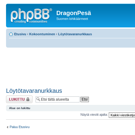
DragonPesä
Suomen lohikäärmeet
Etusivu
‹
Kokoontuminen
‹
Löytötavaranurkkaus
Löytötavaranurkkaus
Alue on lukittu
Alue on lukittu
Näytä viestit ajalta:
Paluu Etusivu