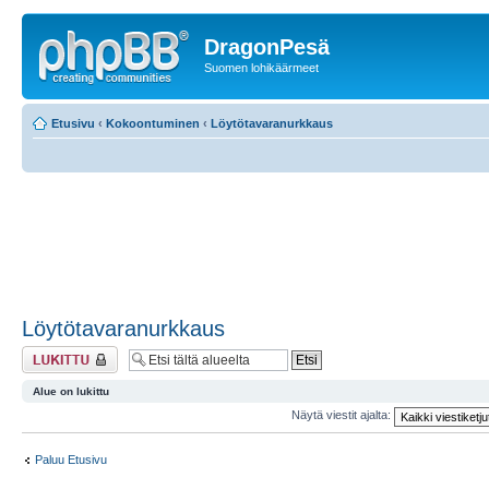
DragonPesä
Suomen lohikäärmeet
Etusivu
‹
Kokoontuminen
‹
Löytötavaranurkkaus
Löytötavaranurkkaus
Alue on lukittu
Alue on lukittu
Näytä viestit ajalta:
Paluu Etusivu