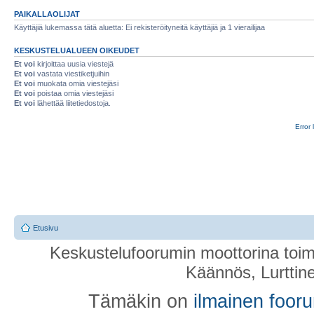
PAIKALLAOLIJAT
Käyttäjiä lukemassa tätä aluetta: Ei rekisteröityneitä käyttäjiä ja 1 vierailijaa
KESKUSTELUALUEEN OIKEUDET
Et voi
kirjoittaa uusia viestejä
Et voi
vastata viestiketjuihin
Et voi
muokata omia viestejäsi
Et voi
poistaa omia viestejäsi
Et voi
lähettää liitetiedostoja.
Error 
Etusivu
Keskustelufoorumin moottorina toim
Käännös, Lurttin
Tämäkin on
ilmainen foor