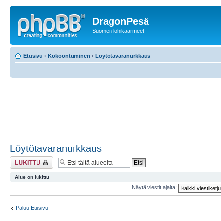
DragonPesä
Suomen lohikäärmeet
Etusivu
‹
Kokoontuminen
‹
Löytötavaranurkkaus
Löytötavaranurkkaus
Alue on lukittu
Alue on lukittu
Näytä viestit ajalta:
Paluu Etusivu