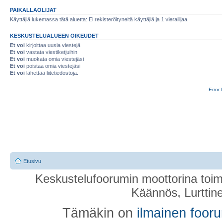
PAIKALLAOLIJAT
Käyttäjiä lukemassa tätä aluetta: Ei rekisteröityneitä käyttäjiä ja 1 vierailijaa
KESKUSTELUALUEEN OIKEUDET
Et voi
kirjoittaa uusia viestejä
Et voi
vastata viestiketjuihin
Et voi
muokata omia viestejäsi
Et voi
poistaa omia viestejäsi
Et voi
lähettää liitetiedostoja.
Error 
Etusivu
Keskustelufoorumin moottorina toim
Käännös, Lurttin
Tämäkin on
ilmainen foor