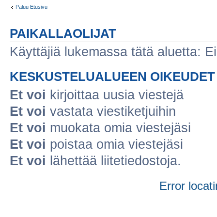
Paluu Etusivu
PAIKALLAOLIJAT
Käyttäjiä lukemassa tätä aluetta: Ei r
KESKUSTELUALUEEN OIKEUDET
Et voi
kirjoittaa uusia viestejä
Et voi
vastata viestiketjuihin
Et voi
muokata omia viestejäsi
Et voi
poistaa omia viestejäsi
Et voi
lähettää liitetiedostoja.
Error locati