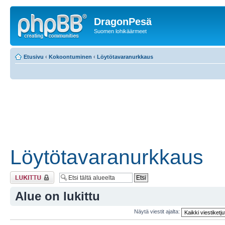
DragonPesä
Suomen lohikäärmeet
Etusivu
‹
Kokoontuminen
‹
Löytötavaranurkkaus
Löytötavaranurkkaus
Alue on lukittu
Alue on lukittu
Näytä viestit ajalta: