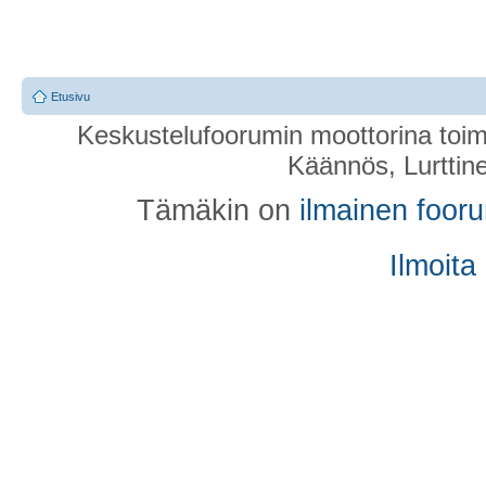
Etusivu
Keskustelufoorumin moottorina toim
Käännös, Lurttin
Tämäkin on
ilmainen foor
Ilmoita