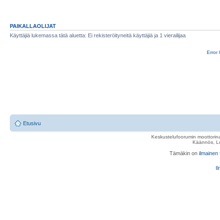
PAIKALLAOLIJAT
Käyttäjiä lukemassa tätä aluetta: Ei rekisteröityneitä käyttäjiä ja 1 vierailijaa
Error 
Etusivu
Keskustelufoorumin moottorina
Käännös, Lu
Tämäkin on
ilmainen
Il