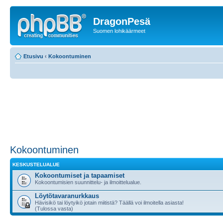
DragonPesä
Suomen lohikäärmeet
Etusivu
‹
Kokoontuminen
Kokoontuminen
KESKUSTELUALUE
Kokoontumiset ja tapaamiset
Kokoontumisien suunnittelu- ja ilmoittelualue.
Löytötavaranurkkaus
Hävisikö tai löytyikö jotain miitistä? Täällä voi ilmoitella asiasta!
(Tulossa vasta)