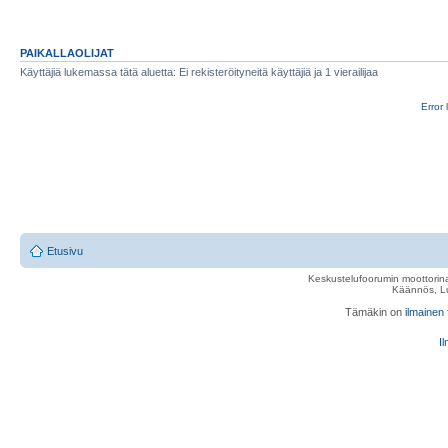
PAIKALLAOLIJAT
Käyttäjiä lukemassa tätä aluetta: Ei rekisteröityneitä käyttäjiä ja 1 vierailijaa
Error 
Etusivu
Keskustelufoorumin moottorina
Käännös, Lu
Tämäkin on
ilmainen
Il