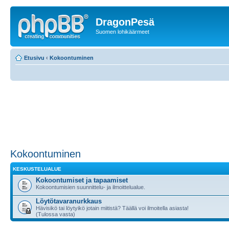
DragonPesä
Suomen lohikäärmeet
Etusivu
‹
Kokoontuminen
Kokoontuminen
KESKUSTELUALUE
Kokoontumiset ja tapaamiset
Kokoontumisien suunnittelu- ja ilmoittelualue.
Löytötavaranurkkaus
Hävisikö tai löytyikö jotain miitistä? Täällä voi ilmoitella asiasta!
(Tulossa vasta)