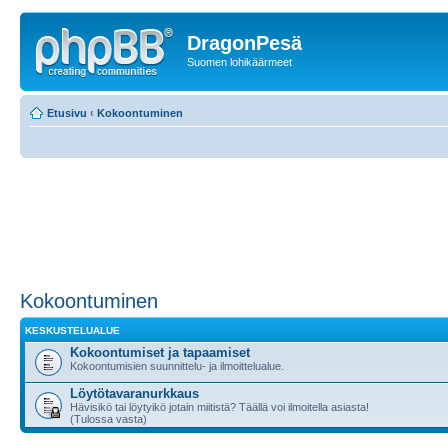
DragonPesä
Suomen lohikäärmeet
Etusivu
‹
Kokoontuminen
Kokoontuminen
KESKUSTELUALUE
Kokoontumiset ja tapaamiset
Kokoontumisien suunnittelu- ja ilmoittelualue.
Löytötavaranurkkaus
Hävisikö tai löytyikö jotain miitistä? Täällä voi ilmoitella asiasta!
(Tulossa vasta)