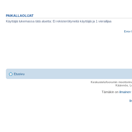
PAIKALLAOLIJAT
Käyttäjiä lukemassa tätä aluetta: Ei rekisteröityneitä käyttäjiä ja 1 vierailijaa
Error 
Etusivu
Keskustelufoorumin moottorina
Käännös, Lu
Tämäkin on
ilmainen
Il