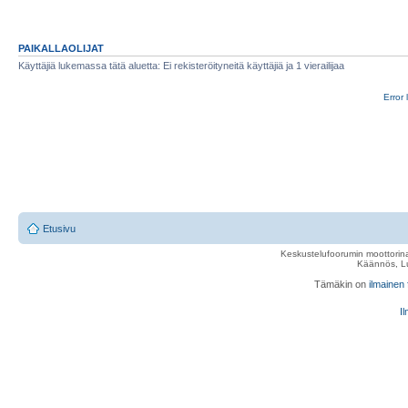
PAIKALLAOLIJAT
Käyttäjiä lukemassa tätä aluetta: Ei rekisteröityneitä käyttäjiä ja 1 vierailijaa
Error 
Etusivu
Keskustelufoorumin moottorina
Käännös, Lu
Tämäkin on
ilmainen
Il