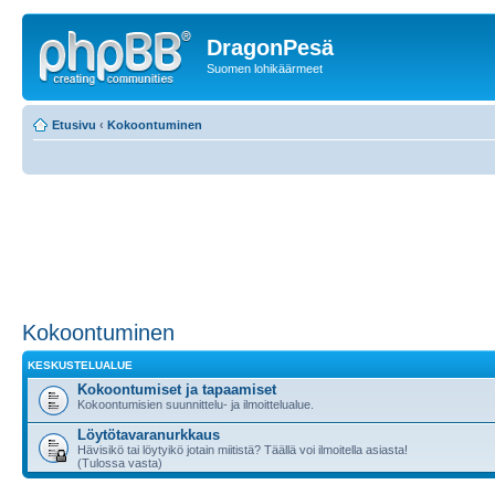
DragonPesä
Suomen lohikäärmeet
Etusivu
‹
Kokoontuminen
Kokoontuminen
KESKUSTELUALUE
Kokoontumiset ja tapaamiset
Kokoontumisien suunnittelu- ja ilmoittelualue.
Löytötavaranurkkaus
Hävisikö tai löytyikö jotain miitistä? Täällä voi ilmoitella asiasta!
(Tulossa vasta)