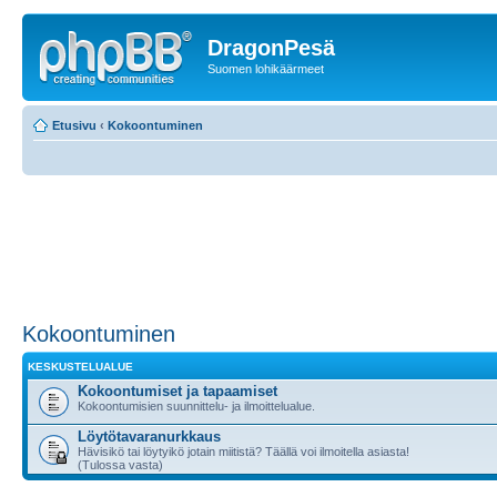
DragonPesä
Suomen lohikäärmeet
Etusivu
‹
Kokoontuminen
Kokoontuminen
KESKUSTELUALUE
Kokoontumiset ja tapaamiset
Kokoontumisien suunnittelu- ja ilmoittelualue.
Löytötavaranurkkaus
Hävisikö tai löytyikö jotain miitistä? Täällä voi ilmoitella asiasta!
(Tulossa vasta)