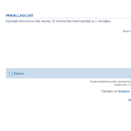
PAIKALLAOLIJAT
Käyttäjiä lukemassa tätä aluetta: Ei rekisteröityneitä käyttäjiä ja 1 vierailijaa
Error 
Etusivu
Keskustelufoorumin moottorina
Käännös, Lu
Tämäkin on
ilmainen
Il