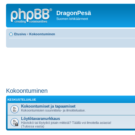
DragonPesä
Suomen lohikäärmeet
Etusivu
‹
Kokoontuminen
Kokoontuminen
KESKUSTELUALUE
Kokoontumiset ja tapaamiset
Kokoontumisien suunnittelu- ja ilmoittelualue.
Löytötavaranurkkaus
Hävisikö tai löytyikö jotain miitistä? Täällä voi ilmoitella asiasta!
(Tulossa vasta)