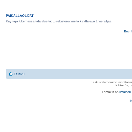
PAIKALLAOLIJAT
Käyttäjiä lukemassa tätä aluetta: Ei rekisteröityneitä käyttäjiä ja 1 vierailijaa
Error 
Etusivu
Keskustelufoorumin moottorina
Käännös, Lu
Tämäkin on
ilmainen
Il