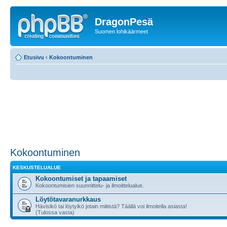
DragonPesä
Suomen lohikäärmeet
Etusivu
‹
Kokoontuminen
Kokoontuminen
KESKUSTELUALUE
Kokoontumiset ja tapaamiset
Kokoontumisien suunnittelu- ja ilmoittelualue.
Löytötavaranurkkaus
Hävisikö tai löytyikö jotain miitistä? Täällä voi ilmoitella asiasta!
(Tulossa vasta)