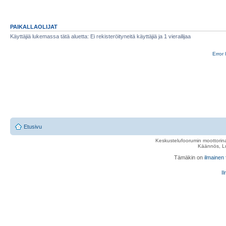
PAIKALLAOLIJAT
Käyttäjiä lukemassa tätä aluetta: Ei rekisteröityneitä käyttäjiä ja 1 vierailijaa
Error 
Etusivu
Keskustelufoorumin moottorina
Käännös, Lu
Tämäkin on
ilmainen
Il