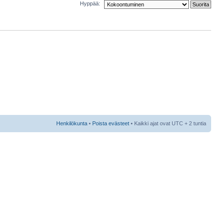
Hyppää:
Henkilökunta
•
Poista evästeet
• Kaikki ajat ovat UTC + 2 tuntia