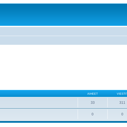
AIHEET
VIESTI
33
311
0
0