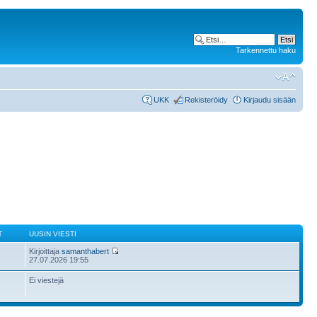
Tarkennettu haku
UKK
Rekisteröidy
Kirjaudu sisään
T
UUSIN VIESTI
Kirjoittaja
samanthabert
27.07.2026 19:55
Ei viestejä