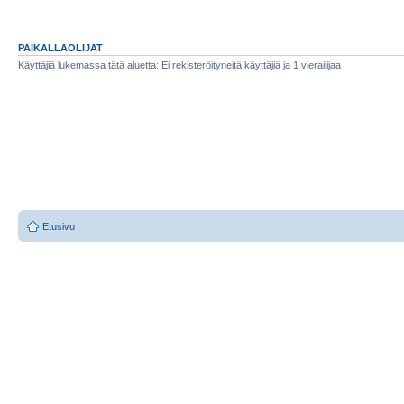
PAIKALLAOLIJAT
Käyttäjiä lukemassa tätä aluetta: Ei rekisteröityneitä käyttäjiä ja 1 vierailijaa
Etusivu