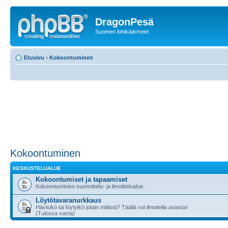
DragonPesä
Suomen lohikäärmeet
Etusivu
‹
Kokoontuminen
Kokoontuminen
KESKUSTELUALUE
Kokoontumiset ja tapaamiset
Kokoontumisien suunnittelu- ja ilmoittelualue.
Löytötavaranurkkaus
Hävisikö tai löytyikö jotain miitistä? Täällä voi ilmoitella asiasta!
(Tulossa vasta)