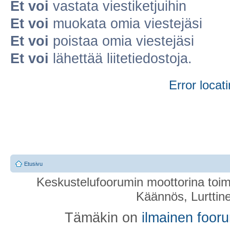
Et voi
vastata viestiketjuihin
Et voi
muokata omia viestejäsi
Et voi
poistaa omia viestejäsi
Et voi
lähettää liitetiedostoja.
Error locati
Etusivu
Keskustelufoorumin moottorina toim
Käännös, Lurttin
Tämäkin on
ilmainen foor