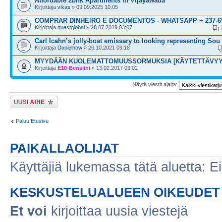
Affordable 2bhk Apartments in Vijayawada
Kirjoittaja
vikas
» 09.09.2025 10:05
COMPRAR DINHEIRO E DOCUMENTOS - WHATSAPP + 237-69
Kirjoittaja
questglobal
» 28.07.2019 03:07
Carl Icahn’s jolly-boat emissary to looking representing Sou
Kirjoittaja
Danielhow
» 26.10.2021 09:18
MYYDÄÄN KUOLEMATTOMUUSSORMUKSIA [KÄYTETTÄVYY
Kirjoittaja
E10-Bensiini
» 13.02.2017 03:02
Näytä viestit ajalta:
Lähetä uusi viesti
Paluu Etusivu
PAIKALLAOLIJAT
Käyttäjiä lukemassa tätä aluetta: Ei r
KESKUSTELUALUEEN OIKEUDET
Et voi
kirjoittaa uusia viestejä