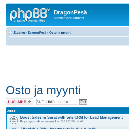
DragonPesä
Suomen lohikäärmeet
Etusivu
‹
DragonPesä
‹
Osto ja myynti
Osto ja myynti
Lähetä uusi viesti
AIHEET
Boost Sales in Surat with Site CRM for Lead Management
Kirjoittaja
roshnisharma21
» 03.11.2025 07:44