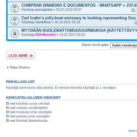
COMPRAR DINHEIRO E DOCUMENTOS - WHATSAPP + 237-69
Kirjoittaja
questglobal
» 28.07.2019 03:07
Carl Icahn’s jolly-boat emissary to looking representing Sou
Kirjoittaja
Danielhow
» 26.10.2021 09:18
MYYDÄÄN KUOLEMATTOMUUSSORMUKSIA [KÄYTETTÄVYY
Kirjoittaja
E10-Bensiini
» 13.02.2017 03:02
Näytä viestit ajalta:
Lähetä uusi viesti
Paluu Etusivu
PAIKALLAOLIJAT
Käyttäjiä lukemassa tätä aluetta: Ei rekisteröityneitä käyttäjiä ja 1 vierailijaa
KESKUSTELUALUEEN OIKEUDET
Et voi
kirjoittaa uusia viestejä
Et voi
vastata viestiketjuihin
Et voi
muokata omia viestejäsi
Et voi
poistaa omia viestejäsi
Et voi
lähettää liitetiedostoja.
Error 