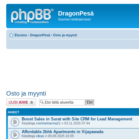
DragonPesä
Suomen lohikäärmeet
Etusivu
‹
DragonPesä
‹
Osto ja myynti
Osto ja myynti
Lähetä uusi viesti
AIHEET
Boost Sales in Surat with Site CRM for Lead Management
Kirjoittaja
roshnisharma21
» 03.11.2025 07:44
Affordable 2bhk Apartments in Vijayawada
Kirjoittaja
vikas
» 09.09.2025 10:05