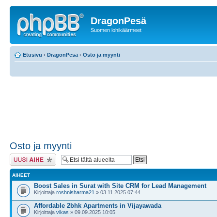
DragonPesä
Suomen lohikäärmeet
Etusivu
‹
DragonPesä
‹
Osto ja myynti
Osto ja myynti
Lähetä uusi viesti
AIHEET
Boost Sales in Surat with Site CRM for Lead Management
Kirjoittaja
roshnisharma21
» 03.11.2025 07:44
Affordable 2bhk Apartments in Vijayawada
Kirjoittaja
vikas
» 09.09.2025 10:05