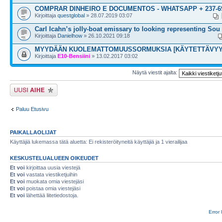
COMPRAR DINHEIRO E DOCUMENTOS - WHATSAPP + 237-69
Kirjoittaja
questglobal
» 28.07.2019 03:07
Carl Icahn’s jolly-boat emissary to looking representing Sou
Kirjoittaja
Danielhow
» 26.10.2021 09:18
MYYDÄÄN KUOLEMATTOMUUSSORMUKSIA [KÄYTETTÄVYY
Kirjoittaja
E10-Bensiini
» 13.02.2017 03:02
Näytä viestit ajalta:
Lähetä uusi viesti
Paluu Etusivu
PAIKALLAOLIJAT
Käyttäjiä lukemassa tätä aluetta: Ei rekisteröityneitä käyttäjiä ja 1 vierailijaa
KESKUSTELUALUEEN OIKEUDET
Et voi
kirjoittaa uusia viestejä
Et voi
vastata viestiketjuihin
Et voi
muokata omia viestejäsi
Et voi
poistaa omia viestejäsi
Et voi
lähettää liitetiedostoja.
Error 