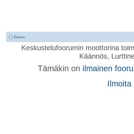
Etusivu
Keskustelufoorumin moottorina toim
Käännös, Lurttin
Tämäkin on
ilmainen foor
Ilmoita