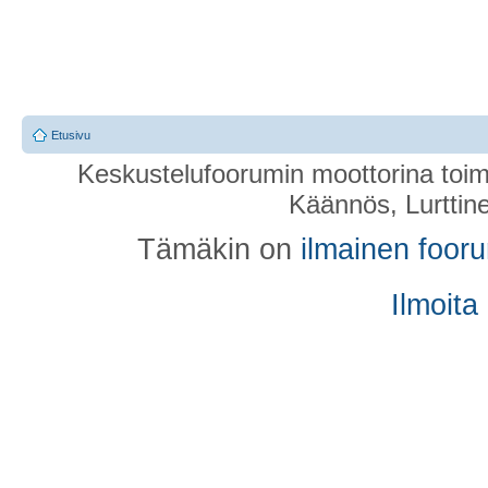
Etusivu
Keskustelufoorumin moottorina toim
Käännös, Lurttin
Tämäkin on
ilmainen foor
Ilmoita