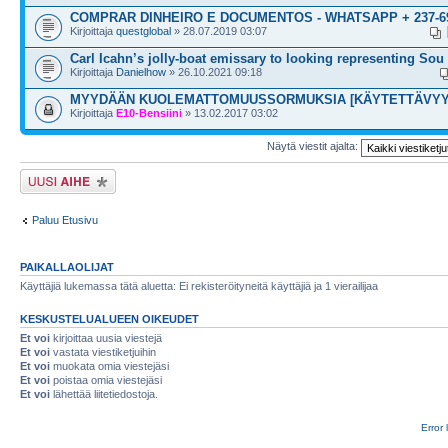
COMPRAR DINHEIRO E DOCUMENTOS - WHATSAPP + 237-69
Kirjoittaja
questglobal
» 28.07.2019 03:07
Carl Icahn’s jolly-boat emissary to looking representing Sou
Kirjoittaja
Danielhow
» 26.10.2021 09:18
MYYDÄÄN KUOLEMATTOMUUSSORMUKSIA [KÄYTETTÄVYY
Kirjoittaja
E10-Bensiini
» 13.02.2017 03:02
Näytä viestit ajalta:
Lähetä uusi viesti
Paluu Etusivu
PAIKALLAOLIJAT
Käyttäjiä lukemassa tätä aluetta: Ei rekisteröityneitä käyttäjiä ja 1 vierailijaa
KESKUSTELUALUEEN OIKEUDET
Et voi
kirjoittaa uusia viestejä
Et voi
vastata viestiketjuihin
Et voi
muokata omia viestejäsi
Et voi
poistaa omia viestejäsi
Et voi
lähettää liitetiedostoja.
Error 