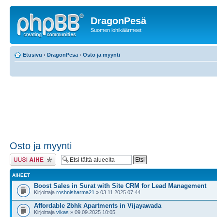
DragonPesä
Suomen lohikäärmeet
Etusivu
‹
DragonPesä
‹
Osto ja myynti
Osto ja myynti
Lähetä uusi viesti
AIHEET
Boost Sales in Surat with Site CRM for Lead Management
Kirjoittaja
roshnisharma21
» 03.11.2025 07:44
Affordable 2bhk Apartments in Vijayawada
Kirjoittaja
vikas
» 09.09.2025 10:05