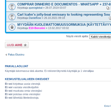
COMPRAR DINHEIRO E DOCUMENTOS - WHATSAPP + 237-69
Kirjoittaja
questglobal
» 28.07.2019 03:07
Carl Icahn’s jolly-boat emissary to looking representing Sou
Kirjoittaja
Danielhow
» 26.10.2021 09:18
MYYDÄÄN KUOLEMATTOMUUSSORMUKSIA [KÄYTETTÄVYY
Kirjoittaja
E10-Bensiini
» 13.02.2017 03:02
Näytä viestit ajalta:
Lähetä uusi viesti
Paluu Etusivu
PAIKALLAOLIJAT
Käyttäjiä lukemassa tätä aluetta: Ei rekisteröityneitä käyttäjiä ja 1 vierailijaa
KESKUSTELUALUEEN OIKEUDET
Et voi
kirjoittaa uusia viestejä
Et voi
vastata viestiketjuihin
Et voi
muokata omia viestejäsi
Et voi
poistaa omia viestejäsi
Et voi
lähettää liitetiedostoja.
Error 