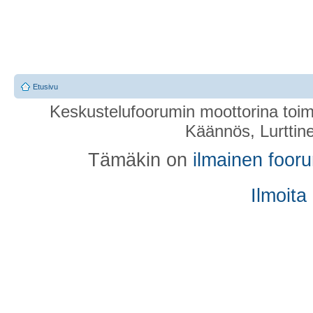
Etusivu
Keskustelufoorumin moottorina toim
Käännös, Lurttin
Tämäkin on
ilmainen foor
Ilmoita