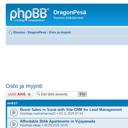
DragonPesä
Suomen lohikäärmeet
Etusivu
‹
DragonPesä
‹
Osto ja myynti
Osto ja myynti
Lähetä uusi viesti
AIHEET
Boost Sales in Surat with Site CRM for Lead Management
Kirjoittaja
roshnisharma21
» 03.11.2025 07:44
Affordable 2bhk Apartments in Vijayawada
Kirjoittaja
vikas
» 09.09.2025 10:05