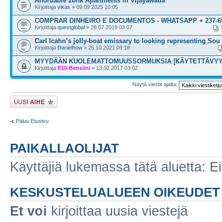
Affordable 2bhk Apartments in Vijayawada
Kirjoittaja
vikas
» 09.09.2025 10:05
COMPRAR DINHEIRO E DOCUMENTOS - WHATSAPP + 237-69
Kirjoittaja
questglobal
» 28.07.2019 03:07
Carl Icahn’s jolly-boat emissary to looking representing Sou
Kirjoittaja
Danielhow
» 26.10.2021 09:18
MYYDÄÄN KUOLEMATTOMUUSSORMUKSIA [KÄYTETTÄVYY
Kirjoittaja
E10-Bensiini
» 13.02.2017 03:02
Näytä viestit ajalta:
Lähetä uusi viesti
Paluu Etusivu
PAIKALLAOLIJAT
Käyttäjiä lukemassa tätä aluetta: Ei r
KESKUSTELUALUEEN OIKEUDET
Et voi
kirjoittaa uusia viestejä