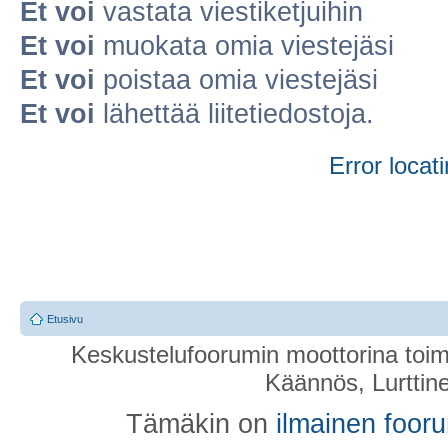
Et voi
vastata viestiketjuihin
Et voi
muokata omia viestejäsi
Et voi
poistaa omia viestejäsi
Et voi
lähettää liitetiedostoja.
Error locati
Etusivu
Keskustelufoorumin moottorina toim
Käännös, Lurttin
Tämäkin on
ilmainen foor