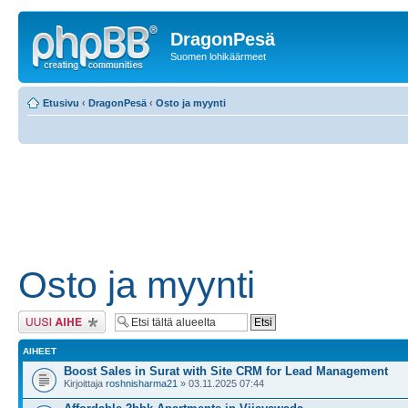
DragonPesä
Suomen lohikäärmeet
Etusivu
‹
DragonPesä
‹
Osto ja myynti
Osto ja myynti
Lähetä uusi viesti
AIHEET
Boost Sales in Surat with Site CRM for Lead Management
Kirjoittaja
roshnisharma21
» 03.11.2025 07:44