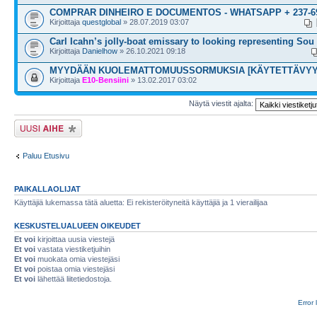
COMPRAR DINHEIRO E DOCUMENTOS - WHATSAPP + 237-69
Kirjoittaja
questglobal
» 28.07.2019 03:07
Carl Icahn’s jolly-boat emissary to looking representing Sou
Kirjoittaja
Danielhow
» 26.10.2021 09:18
MYYDÄÄN KUOLEMATTOMUUSSORMUKSIA [KÄYTETTÄVYY
Kirjoittaja
E10-Bensiini
» 13.02.2017 03:02
Näytä viestit ajalta:
Lähetä uusi viesti
Paluu Etusivu
PAIKALLAOLIJAT
Käyttäjiä lukemassa tätä aluetta: Ei rekisteröityneitä käyttäjiä ja 1 vierailijaa
KESKUSTELUALUEEN OIKEUDET
Et voi
kirjoittaa uusia viestejä
Et voi
vastata viestiketjuihin
Et voi
muokata omia viestejäsi
Et voi
poistaa omia viestejäsi
Et voi
lähettää liitetiedostoja.
Error 