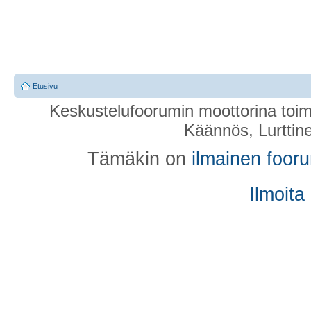
Etusivu
Keskustelufoorumin moottorina toim
Käännös, Lurttin
Tämäkin on
ilmainen foor
Ilmoita