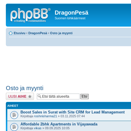
DragonPesä
Suomen lohikäärmeet
Etusivu
‹
DragonPesä
‹
Osto ja myynti
Osto ja myynti
Lähetä uusi viesti
AIHEET
Boost Sales in Surat with Site CRM for Lead Management
Kirjoittaja
roshnisharma21
» 03.11.2025 07:44
Affordable 2bhk Apartments in Vijayawada
Kirjoittaja
vikas
» 09.09.2025 10:05