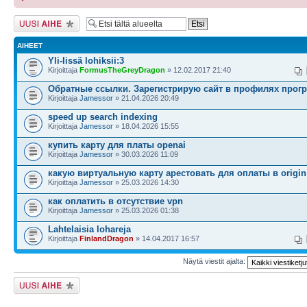
Lähetä uusi viesti
AIHEET
Yli-Iissä lohiksii:3
Kirjoittaja
FormusTheGreyDragon
» 12.02.2017 21:40
Обратные ссылки. Зарегистрирую сайт в профилях прог
Kirjoittaja
Jamessor
» 21.04.2026 20:49
speed up search indexing
Kirjoittaja
Jamessor
» 18.04.2026 15:55
купить карту для платы openai
Kirjoittaja
Jamessor
» 30.03.2026 11:09
какую виртуальную карту арестовать для оплаты в origin
Kirjoittaja
Jamessor
» 25.03.2026 14:30
как оплатить в отсутствие vpn
Kirjoittaja
Jamessor
» 25.03.2026 01:38
Lahtelaisia lohareja
Kirjoittaja
FinlandDragon
» 14.04.2017 16:57
Näytä viestit ajalta:
Lähetä uusi viesti