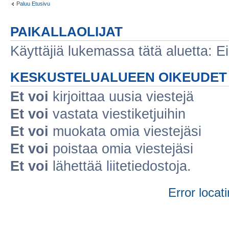
Paluu Etusivu
PAIKALLAOLIJAT
Käyttäjiä lukemassa tätä aluetta: Ei r
KESKUSTELUALUEEN OIKEUDET
Et voi
kirjoittaa uusia viestejä
Et voi
vastata viestiketjuihin
Et voi
muokata omia viestejäsi
Et voi
poistaa omia viestejäsi
Et voi
lähettää liitetiedostoja.
Error locati