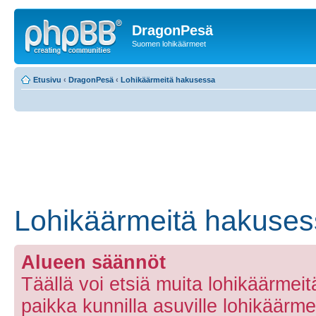
DragonPesä
Suomen lohikäärmeet
Etusivu
‹
DragonPesä
‹
Lohikäärmeitä hakusessa
Lohikäärmeitä hakuse
Alueen säännöt
Täällä voi etsiä muita lohikäärmeitä 
paikka kunnilla asuville lohikäärmeill