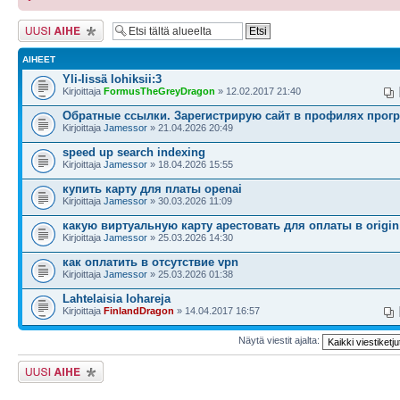
Lähetä uusi viesti
AIHEET
Yli-Iissä lohiksii:3
Kirjoittaja
FormusTheGreyDragon
» 12.02.2017 21:40
Обратные ссылки. Зарегистрирую сайт в профилях прог
Kirjoittaja
Jamessor
» 21.04.2026 20:49
speed up search indexing
Kirjoittaja
Jamessor
» 18.04.2026 15:55
купить карту для платы openai
Kirjoittaja
Jamessor
» 30.03.2026 11:09
какую виртуальную карту арестовать для оплаты в origin
Kirjoittaja
Jamessor
» 25.03.2026 14:30
как оплатить в отсутствие vpn
Kirjoittaja
Jamessor
» 25.03.2026 01:38
Lahtelaisia lohareja
Kirjoittaja
FinlandDragon
» 14.04.2017 16:57
Näytä viestit ajalta:
Lähetä uusi viesti