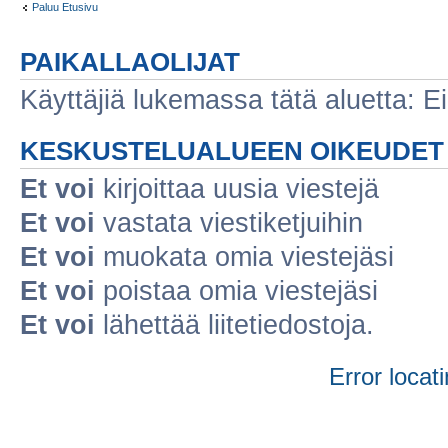
Paluu Etusivu
PAIKALLAOLIJAT
Käyttäjiä lukemassa tätä aluetta: Ei r
KESKUSTELUALUEEN OIKEUDET
Et voi
kirjoittaa uusia viestejä
Et voi
vastata viestiketjuihin
Et voi
muokata omia viestejäsi
Et voi
poistaa omia viestejäsi
Et voi
lähettää liitetiedostoja.
Error locati