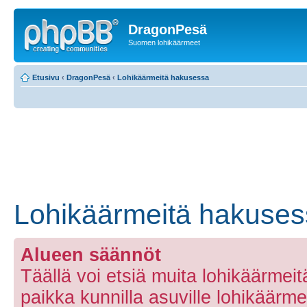
DragonPesä
Suomen lohikäärmeet
Etusivu
‹
DragonPesä
‹
Lohikäärmeitä hakusessa
Lohikäärmeitä hakuse
Alueen säännöt
Täällä voi etsiä muita lohikäärmeitä 
paikka kunnilla asuville lohikäärmeill