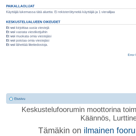
PAIKALLAOLIJAT
Käyttäjiä lukemassa tätä aluetta: Ei rekisteröityneitä käyttäjiä ja 1 vierailijaa
KESKUSTELUALUEEN OIKEUDET
Et voi
kirjoittaa uusia viestejä
Et voi
vastata viestiketjuihin
Et voi
muokata omia viestejäsi
Et voi
poistaa omia viestejäsi
Et voi
lähettää liitetiedostoja.
Error 
Etusivu
Keskustelufoorumin moottorina toim
Käännös, Lurttin
Tämäkin on
ilmainen foor