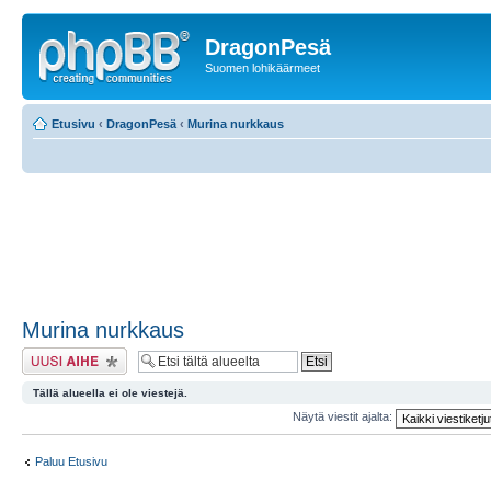
DragonPesä
Suomen lohikäärmeet
Etusivu
‹
DragonPesä
‹
Murina nurkkaus
Murina nurkkaus
Lähetä uusi viesti
Tällä alueella ei ole viestejä.
Näytä viestit ajalta:
Paluu Etusivu