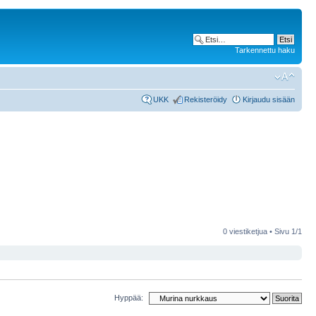
Tarkennettu haku
UKK
Rekisteröidy
Kirjaudu sisään
0 viestiketjua • Sivu
1
/
1
Hyppää: