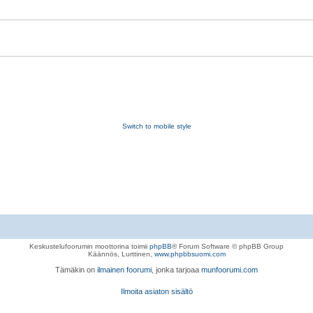
Switch to mobile style
Keskustelufoorumin moottorina toimii
phpBB
® Forum Software © phpBB Group
Käännös, Lurttinen,
www.phpbbsuomi.com
Tämäkin on
ilmainen foorumi
, jonka tarjoaa
munfoorumi.com
Ilmoita asiaton sisältö