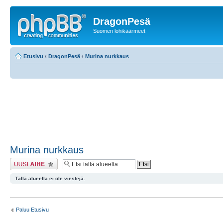
DragonPesä
Suomen lohikäärmeet
Etusivu
‹
DragonPesä
‹
Murina nurkkaus
Murina nurkkaus
Lähetä uusi viesti
Tällä alueella ei ole viestejä.
Paluu Etusivu