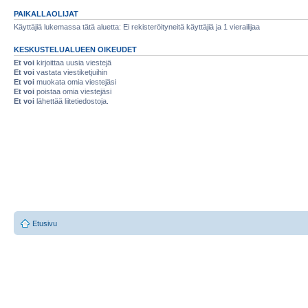
PAIKALLAOLIJAT
Käyttäjiä lukemassa tätä aluetta: Ei rekisteröityneitä käyttäjiä ja 1 vierailijaa
KESKUSTELUALUEEN OIKEUDET
Et voi
kirjoittaa uusia viestejä
Et voi
vastata viestiketjuihin
Et voi
muokata omia viestejäsi
Et voi
poistaa omia viestejäsi
Et voi
lähettää liitetiedostoja.
Etusivu