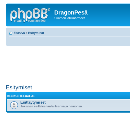
DragonPesä
Suomen lohikäärmeet
Etusivu
‹
Esitymiset
Esitymiset
KESKUSTELUALUE
Esittäytymiset
Jokainen esittelee täällä itsensä ja hamonsa.