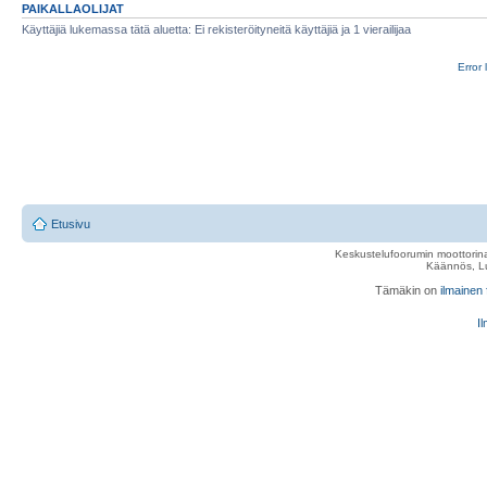
PAIKALLAOLIJAT
Käyttäjiä lukemassa tätä aluetta: Ei rekisteröityneitä käyttäjiä ja 1 vierailijaa
Error 
Etusivu
Keskustelufoorumin moottorina
Käännös, Lu
Tämäkin on
ilmainen
Il