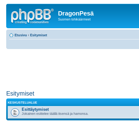
DragonPesä
Suomen lohikäärmeet
Etusivu
‹
Esitymiset
Esitymiset
KESKUSTELUALUE
Esittäytymiset
Jokainen esittelee täällä itsensä ja hamonsa.