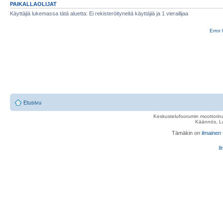
PAIKALLAOLIJAT
Käyttäjiä lukemassa tätä aluetta: Ei rekisteröityneitä käyttäjiä ja 1 vierailijaa
Error 
Etusivu
Keskustelufoorumin moottorina
Käännös, Lu
Tämäkin on
ilmainen
Il