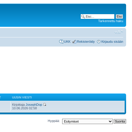
Tarkennettu haku
UKK
Rekisteröidy
Kirjaudu sisään
T
UUSIN VIESTI
Kirjoittaja
JosephDop
10.06.2026 02:58
Hyppää: