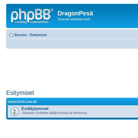
DragonPesä
Suomen lohikäärmeet
Etusivu
‹
Esitymiset
Esitymiset
KESKUSTELUALUE
Esittäytymiset
Jokainen esittelee täällä itsensä ja hamonsa.