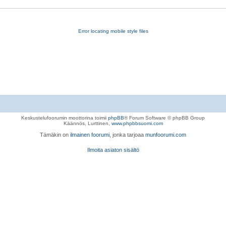
Error locating mobile style files
Keskustelufoorumin moottorina toimii
phpBB
® Forum Software © phpBB Group
Käännös, Lurttinen,
www.phpbbsuomi.com
Tämäkin on
ilmainen foorumi
, jonka tarjoaa
munfoorumi.com
Ilmoita asiaton sisältö