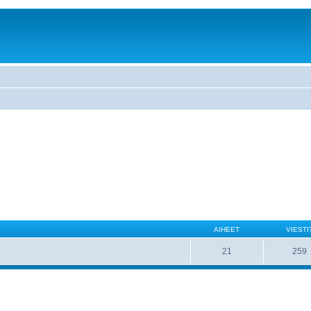
AIHEET
VIESTI
21
259