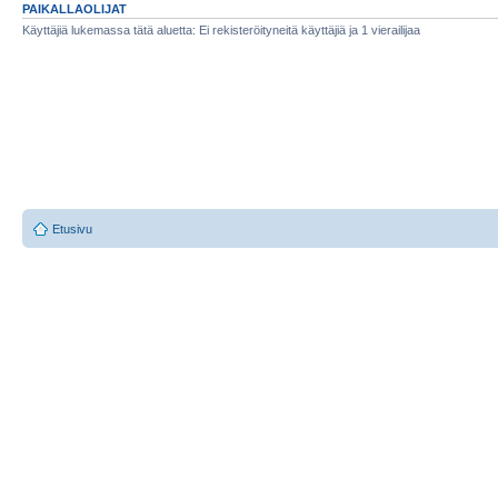
PAIKALLAOLIJAT
Käyttäjiä lukemassa tätä aluetta: Ei rekisteröityneitä käyttäjiä ja 1 vierailijaa
Etusivu