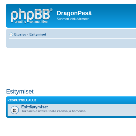
DragonPesä
Suomen lohikäärmeet
Etusivu
‹
Esitymiset
Esitymiset
KESKUSTELUALUE
Esittäytymiset
Jokainen esittelee täällä itsensä ja hamonsa.