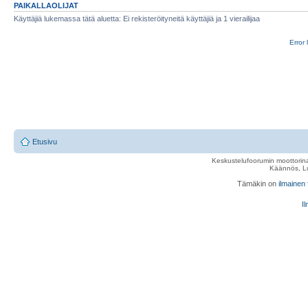
PAIKALLAOLIJAT
Käyttäjiä lukemassa tätä aluetta: Ei rekisteröityneitä käyttäjiä ja 1 vierailijaa
Error 
Etusivu
Keskustelufoorumin moottorina
Käännös, Lu
Tämäkin on
ilmainen
Il