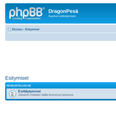
DragonPesä
Suomen lohikäärmeet
Etusivu
‹
Esitymiset
Esitymiset
KESKUSTELUALUE
Esittäytymiset
Jokainen esittelee täällä itsensä ja hamonsa.