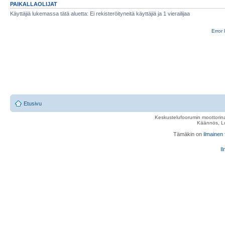
PAIKALLAOLIJAT
Käyttäjiä lukemassa tätä aluetta: Ei rekisteröityneitä käyttäjiä ja 1 vierailijaa
Error 
Etusivu
Keskustelufoorumin moottorina
Käännös, Lu
Tämäkin on
ilmainen
Il