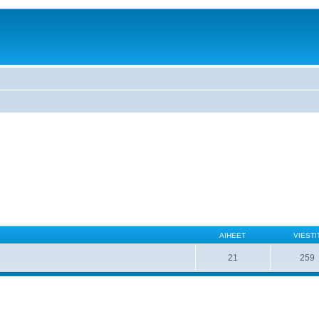
AIHEET
VIESTI
21
259