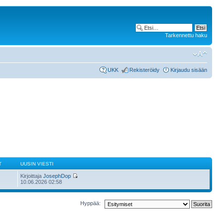
Tarkennettu haku
UKK
Rekisteröidy
Kirjaudu sisään
T
UUSIN VIESTI
Kirjoittaja
JosephDop
10.06.2026 02:58
Hyppää: