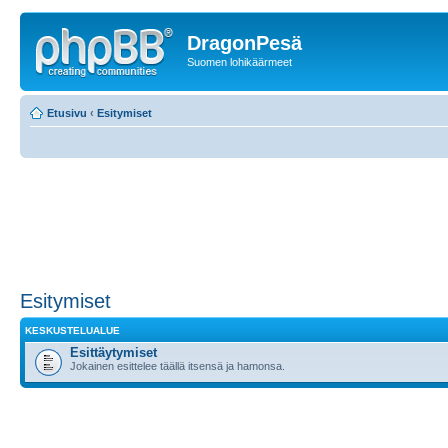
DragonPesä
Suomen lohikäärmeet
Etusivu
‹
Esitymiset
Esitymiset
KESKUSTELUALUE
Esittäytymiset
Jokainen esittelee täällä itsensä ja hamonsa.