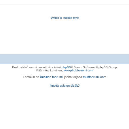
Switch to mobile style
Keskustelufoorumin moottorina toimii
phpBB
® Forum Software © phpBB Group
Käännös, Lurttinen,
www.phpbbsuomi.com
Tämäkin on
ilmainen foorumi
, jonka tarjoaa
munfoorumi.com
Ilmoita asiaton sisältö