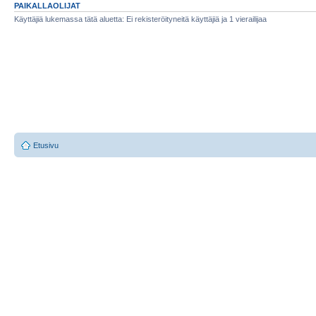
PAIKALLAOLIJAT
Käyttäjiä lukemassa tätä aluetta: Ei rekisteröityneitä käyttäjiä ja 1 vierailijaa
Etusivu