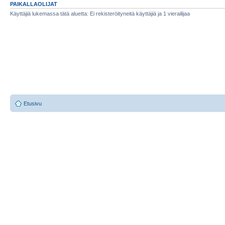
PAIKALLAOLIJAT
Käyttäjiä lukemassa tätä aluetta: Ei rekisteröityneitä käyttäjiä ja 1 vierailijaa
Etusivu