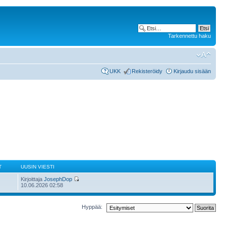
Tarkennettu haku
UKK
Rekisteröidy
Kirjaudu sisään
T
UUSIN VIESTI
Kirjoittaja
JosephDop
10.06.2026 02:58
Hyppää: