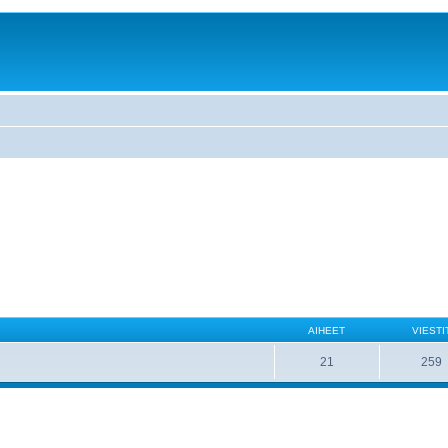
AIHEET
VIESTI
21
259