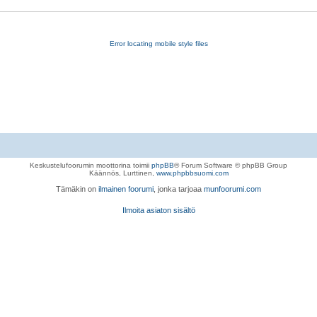
Error locating mobile style files
Keskustelufoorumin moottorina toimii
phpBB
® Forum Software © phpBB Group
Käännös, Lurttinen,
www.phpbbsuomi.com
Tämäkin on
ilmainen foorumi
, jonka tarjoaa
munfoorumi.com
Ilmoita asiaton sisältö