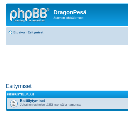
DragonPesä
Suomen lohikäärmeet
Etusivu
‹
Esitymiset
Esitymiset
KESKUSTELUALUE
Esittäytymiset
Jokainen esittelee täällä itsensä ja hamonsa.