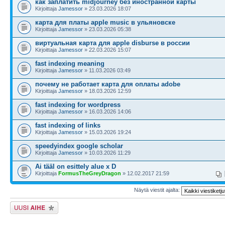
как заплатить midjourney без иностранной карты
Kirjoittaja
Jamessor
» 23.03.2026 18:07
карта для платы apple music в ульяновске
Kirjoittaja
Jamessor
» 23.03.2026 05:38
виртуальная карта для apple disburse в россии
Kirjoittaja
Jamessor
» 22.03.2026 15:07
fast indexing meaning
Kirjoittaja
Jamessor
» 11.03.2026 03:49
почему не работает карта для оплаты adobe
Kirjoittaja
Jamessor
» 18.03.2026 12:59
fast indexing for wordpress
Kirjoittaja
Jamessor
» 16.03.2026 14:06
fast indexing of links
Kirjoittaja
Jamessor
» 15.03.2026 19:24
speedyindex google scholar
Kirjoittaja
Jamessor
» 10.03.2026 11:29
Ai tääl on esittely alue x D
Kirjoittaja
FormusTheGreyDragon
» 12.02.2017 21:59
Näytä viestit ajalta:
Lähetä uusi viesti