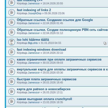
fast indexing c++
Kirjoittaja
Jamessor
» 18.04.2026 20:55
fast indexing of links 2
Kirjoittaja
JosephDop
» 09.06.2026 23:06
Обратные ссылки. Создание ссылок для Google
Kirjoittaja
Jamessor
» 22.04.2026 01:45
Обратные ссылки. Создам полноценную PBN сеть сайтов
Kirjoittaja
Jamessor
» 22.04.2026 01:12
Iso lohi käärme täällä
Kirjoittaja
BigLohis
» 31.01.2019 04:33
fast indexing windows download
Kirjoittaja
Jamessor
» 18.04.2026 20:10
какие ограничения при оплате заграничных сервисов
Kirjoittaja
Jamessor
» 30.03.2026 09:03
виртуальная карта для оплаты заграничных сервисов в 
Kirjoittaja
Jamessor
» 29.03.2026 03:36
быстрая плата заграничных сервисов
Kirjoittaja
Jamessor
» 28.03.2026 18:45
карта для patreon в новосибирске
Kirjoittaja
Jamessor
» 26.03.2026 13:11
самая выгодная оплата crunchyroll
Kirjoittaja
Jamessor
» 23.03.2026 18:35