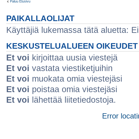
Paluu Etusivu
PAIKALLAOLIJAT
Käyttäjiä lukemassa tätä aluetta: Ei r
KESKUSTELUALUEEN OIKEUDET
Et voi
kirjoittaa uusia viestejä
Et voi
vastata viestiketjuihin
Et voi
muokata omia viestejäsi
Et voi
poistaa omia viestejäsi
Et voi
lähettää liitetiedostoja.
Error locati