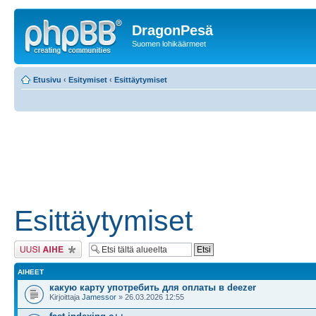
DragonPesä
Suomen lohikäärmeet
Etusivu
‹
Esitymiset
‹
Esittäytymiset
Esittäytymiset
Lähetä uusi viesti
AIHEET
какую карту употребить для оплаты в deezer
Kirjoittaja
Jamessor
» 26.03.2026 12:55