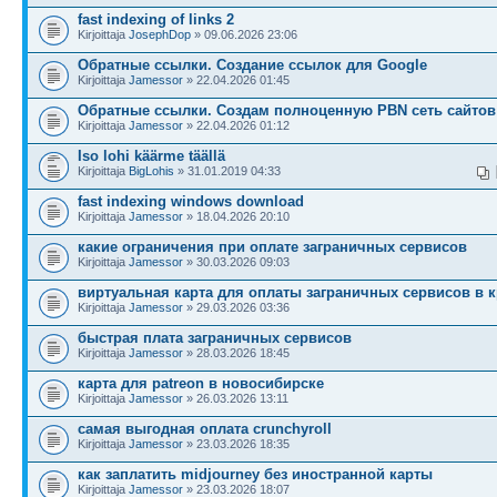
fast indexing of links 2
Kirjoittaja
JosephDop
» 09.06.2026 23:06
Обратные ссылки. Создание ссылок для Google
Kirjoittaja
Jamessor
» 22.04.2026 01:45
Обратные ссылки. Создам полноценную PBN сеть сайтов
Kirjoittaja
Jamessor
» 22.04.2026 01:12
Iso lohi käärme täällä
Kirjoittaja
BigLohis
» 31.01.2019 04:33
fast indexing windows download
Kirjoittaja
Jamessor
» 18.04.2026 20:10
какие ограничения при оплате заграничных сервисов
Kirjoittaja
Jamessor
» 30.03.2026 09:03
виртуальная карта для оплаты заграничных сервисов в 
Kirjoittaja
Jamessor
» 29.03.2026 03:36
быстрая плата заграничных сервисов
Kirjoittaja
Jamessor
» 28.03.2026 18:45
карта для patreon в новосибирске
Kirjoittaja
Jamessor
» 26.03.2026 13:11
самая выгодная оплата crunchyroll
Kirjoittaja
Jamessor
» 23.03.2026 18:35
как заплатить midjourney без иностранной карты
Kirjoittaja
Jamessor
» 23.03.2026 18:07