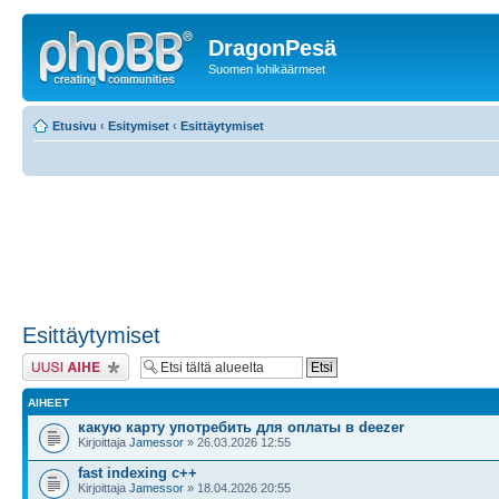
DragonPesä
Suomen lohikäärmeet
Etusivu
‹
Esitymiset
‹
Esittäytymiset
Esittäytymiset
Lähetä uusi viesti
AIHEET
какую карту употребить для оплаты в deezer
Kirjoittaja
Jamessor
» 26.03.2026 12:55
fast indexing c++
Kirjoittaja
Jamessor
» 18.04.2026 20:55