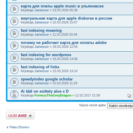
карта для платы apple music в ульяновске
Kirjoittaja
Jamessor
» 23.03.2026 05:38
виртуальная карта для apple disburse в россии
Kirjoittaja
Jamessor
» 22.03.2026 15:07
fast indexing meaning
Kirjoittaja
Jamessor
» 11.03.2026 03:49
почему не работает карта для оплаты adobe
Kirjoittaja
Jamessor
» 18.03.2026 12:59
fast indexing for wordpress
Kirjoittaja
Jamessor
» 16.03.2026 14:06
fast indexing of links
Kirjoittaja
Jamessor
» 15.03.2026 19:24
speedyindex google scholar
Kirjoittaja
Jamessor
» 10.03.2026 11:29
Ai tääl on esittely alue x D
Kirjoittaja
FormusTheGreyDragon
» 12.02.2017 21:59
Näytä viestit ajalta:
Lähetä uusi viesti
Paluu Etusivu