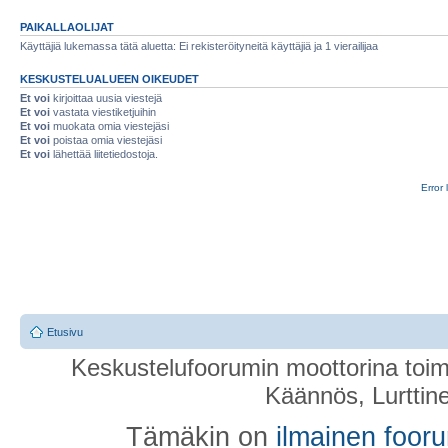
PAIKALLAOLIJAT
Käyttäjiä lukemassa tätä aluetta: Ei rekisteröityneitä käyttäjiä ja 1 vierailijaa
KESKUSTELUALUEEN OIKEUDET
Et voi
kirjoittaa uusia viestejä
Et voi
vastata viestiketjuihin
Et voi
muokata omia viestejäsi
Et voi
poistaa omia viestejäsi
Et voi
lähettää liitetiedostoja.
Error 
Etusivu
Keskustelufoorumin moottorina toim
Käännös, Lurttin
Tämäkin on
ilmainen foor