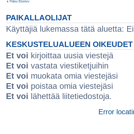
Paluu Etusivu
PAIKALLAOLIJAT
Käyttäjiä lukemassa tätä aluetta: Ei r
KESKUSTELUALUEEN OIKEUDET
Et voi
kirjoittaa uusia viestejä
Et voi
vastata viestiketjuihin
Et voi
muokata omia viestejäsi
Et voi
poistaa omia viestejäsi
Et voi
lähettää liitetiedostoja.
Error locati