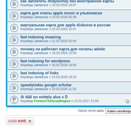
как заплатить midjourney без иностранной карты
Kirjoittaja
Jamessor
» 23.03.2026 18:07
карта для платы apple music в ульяновске
Kirjoittaja
Jamessor
» 23.03.2026 05:38
виртуальная карта для apple disburse в россии
Kirjoittaja
Jamessor
» 22.03.2026 15:07
fast indexing meaning
Kirjoittaja
Jamessor
» 11.03.2026 03:49
почему не работает карта для оплаты adobe
Kirjoittaja
Jamessor
» 18.03.2026 12:59
fast indexing for wordpress
Kirjoittaja
Jamessor
» 16.03.2026 14:06
fast indexing of links
Kirjoittaja
Jamessor
» 15.03.2026 19:24
speedyindex google scholar
Kirjoittaja
Jamessor
» 10.03.2026 11:29
Ai tääl on esittely alue x D
Kirjoittaja
FormusTheGreyDragon
» 12.02.2017 21:59
Näytä viestit ajalta:
Lähetä uusi viesti