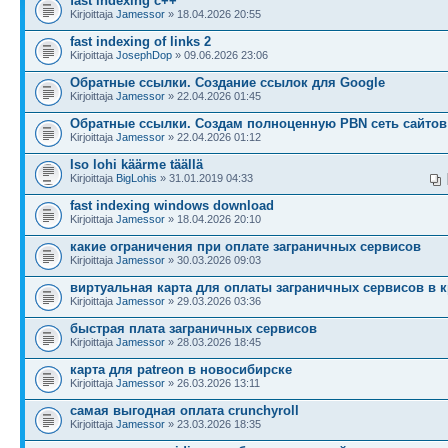
fast indexing c++
Kirjoittaja
Jamessor
» 18.04.2026 20:55
fast indexing of links 2
Kirjoittaja
JosephDop
» 09.06.2026 23:06
Обратные ссылки. Создание ссылок для Google
Kirjoittaja
Jamessor
» 22.04.2026 01:45
Обратные ссылки. Создам полноценную PBN сеть сайтов
Kirjoittaja
Jamessor
» 22.04.2026 01:12
Iso lohi käärme täällä
Kirjoittaja
BigLohis
» 31.01.2019 04:33
fast indexing windows download
Kirjoittaja
Jamessor
» 18.04.2026 20:10
какие ограничения при оплате заграничных сервисов
Kirjoittaja
Jamessor
» 30.03.2026 09:03
виртуальная карта для оплаты заграничных сервисов в 
Kirjoittaja
Jamessor
» 29.03.2026 03:36
быстрая плата заграничных сервисов
Kirjoittaja
Jamessor
» 28.03.2026 18:45
карта для patreon в новосибирске
Kirjoittaja
Jamessor
» 26.03.2026 13:11
самая выгодная оплата crunchyroll
Kirjoittaja
Jamessor
» 23.03.2026 18:35