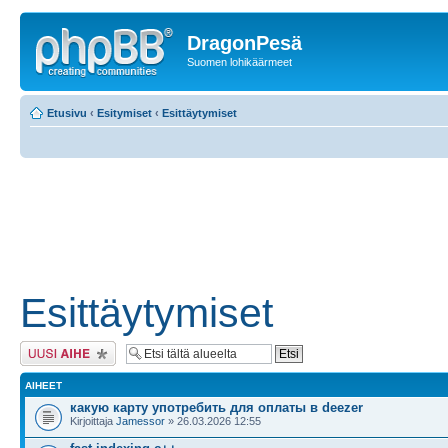
DragonPesä
Suomen lohikäärmeet
Etusivu
‹
Esitymiset
‹
Esittäytymiset
Esittäytymiset
Lähetä uusi viesti
AIHEET
какую карту употребить для оплаты в deezer
Kirjoittaja
Jamessor
» 26.03.2026 12:55