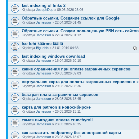
fast indexing of links 2
Kirjoittaja
JosephDop
» 09.06.2026 23:06
Обратные ссылки. Создание ссылок для Google
Kirjoittaja
Jamessor
» 22.04.2026 01:45
Обратные ссылки. Создам полноценную PBN сеть сайтов
Kirjoittaja
Jamessor
» 22.04.2026 01:12
Iso lohi käärme täällä
Kirjoittaja
BigLohis
» 31.01.2019 04:33
fast indexing windows download
Kirjoittaja
Jamessor
» 18.04.2026 20:10
какие ограничения при оплате заграничных сервисов
Kirjoittaja
Jamessor
» 30.03.2026 09:03
виртуальная карта для оплаты заграничных сервисов в 
Kirjoittaja
Jamessor
» 29.03.2026 03:36
быстрая плата заграничных сервисов
Kirjoittaja
Jamessor
» 28.03.2026 18:45
карта для patreon в новосибирске
Kirjoittaja
Jamessor
» 26.03.2026 13:11
самая выгодная оплата crunchyroll
Kirjoittaja
Jamessor
» 23.03.2026 18:35
как заплатить midjourney без иностранной карты
Kirjoittaja
Jamessor
» 23.03.2026 18:07