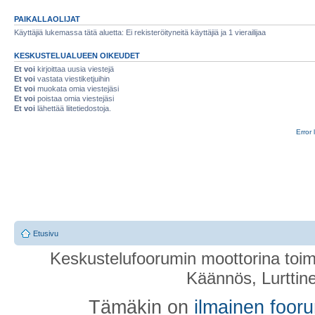
PAIKALLAOLIJAT
Käyttäjiä lukemassa tätä aluetta: Ei rekisteröityneitä käyttäjiä ja 1 vierailijaa
KESKUSTELUALUEEN OIKEUDET
Et voi
kirjoittaa uusia viestejä
Et voi
vastata viestiketjuihin
Et voi
muokata omia viestejäsi
Et voi
poistaa omia viestejäsi
Et voi
lähettää liitetiedostoja.
Error 
Etusivu
Keskustelufoorumin moottorina toim
Käännös, Lurttin
Tämäkin on
ilmainen foor