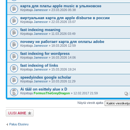
карта для платы apple music в ульяновске
Kirjoittaja
Jamessor
» 23.03.2026 05:38
виртуальная карта для apple disburse в россии
Kirjoittaja
Jamessor
» 22.03.2026 15:07
fast indexing meaning
Kirjoittaja
Jamessor
» 11.03.2026 03:49
почему не работает карта для оплаты adobe
Kirjoittaja
Jamessor
» 18.03.2026 12:59
fast indexing for wordpress
Kirjoittaja
Jamessor
» 16.03.2026 14:06
fast indexing of links
Kirjoittaja
Jamessor
» 15.03.2026 19:24
speedyindex google scholar
Kirjoittaja
Jamessor
» 10.03.2026 11:29
Ai tääl on esittely alue x D
Kirjoittaja
FormusTheGreyDragon
» 12.02.2017 21:59
Näytä viestit ajalta:
Lähetä uusi viesti
Paluu Etusivu