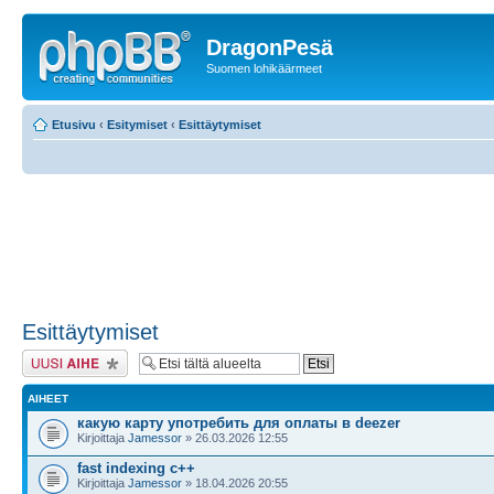
DragonPesä
Suomen lohikäärmeet
Etusivu
‹
Esitymiset
‹
Esittäytymiset
Esittäytymiset
Lähetä uusi viesti
AIHEET
какую карту употребить для оплаты в deezer
Kirjoittaja
Jamessor
» 26.03.2026 12:55
fast indexing c++
Kirjoittaja
Jamessor
» 18.04.2026 20:55