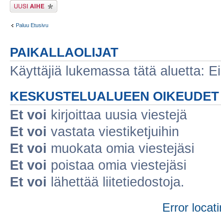
Lähetä uusi viesti
Paluu Etusivu
PAIKALLAOLIJAT
Käyttäjiä lukemassa tätä aluetta: Ei r
KESKUSTELUALUEEN OIKEUDET
Et voi
kirjoittaa uusia viestejä
Et voi
vastata viestiketjuihin
Et voi
muokata omia viestejäsi
Et voi
poistaa omia viestejäsi
Et voi
lähettää liitetiedostoja.
Error locati