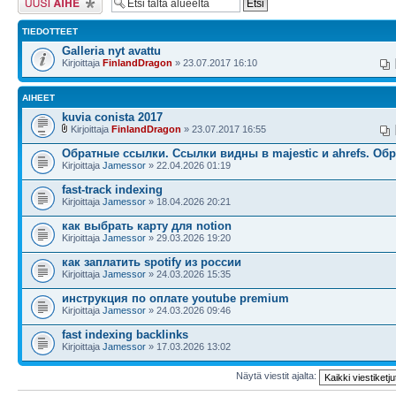
TIEDOTTEET
Galleria nyt avattu
Kirjoittaja
FinlandDragon
» 23.07.2017 16:10
AIHEET
kuvia conista 2017
Kirjoittaja
FinlandDragon
» 23.07.2017 16:55
Обратные ссылки. Cсылки видны в majestic и ahrefs. Об
Kirjoittaja
Jamessor
» 22.04.2026 01:19
fast-track indexing
Kirjoittaja
Jamessor
» 18.04.2026 20:21
как выбрать карту для notion
Kirjoittaja
Jamessor
» 29.03.2026 19:20
как заплатить spotify из россии
Kirjoittaja
Jamessor
» 24.03.2026 15:35
инструкция по оплате youtube premium
Kirjoittaja
Jamessor
» 24.03.2026 09:46
fast indexing backlinks
Kirjoittaja
Jamessor
» 17.03.2026 13:02
Näytä viestit ajalta: