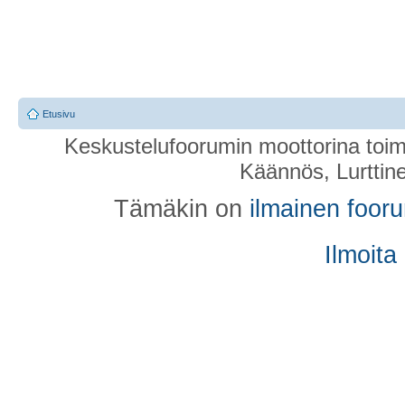
Etusivu
Keskustelufoorumin moottorina toim
Käännös, Lurttin
Tämäkin on
ilmainen foor
Ilmoita