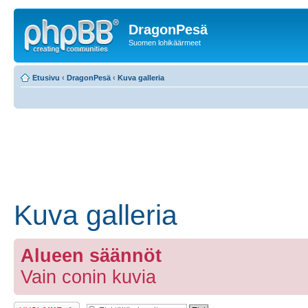
DragonPesä
Suomen lohikäärmeet
Etusivu
‹
DragonPesä
‹
Kuva galleria
Kuva galleria
Alueen säännöt
Vain conin kuvia
Lähetä uusi viesti