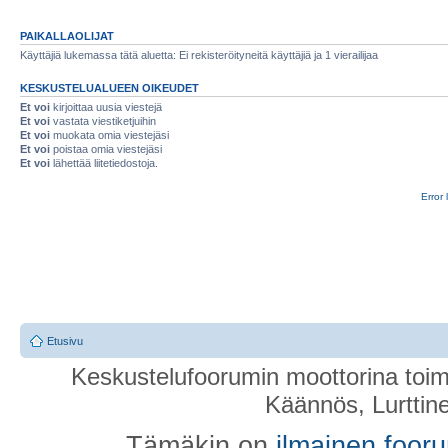
PAIKALLAOLIJAT
Käyttäjiä lukemassa tätä aluetta: Ei rekisteröityneitä käyttäjiä ja 1 vierailijaa
KESKUSTELUALUEEN OIKEUDET
Et voi
kirjoittaa uusia viestejä
Et voi
vastata viestiketjuihin
Et voi
muokata omia viestejäsi
Et voi
poistaa omia viestejäsi
Et voi
lähettää liitetiedostoja.
Error 
Etusivu
Keskustelufoorumin moottorina toim
Käännös, Lurttin
Tämäkin on
ilmainen foor