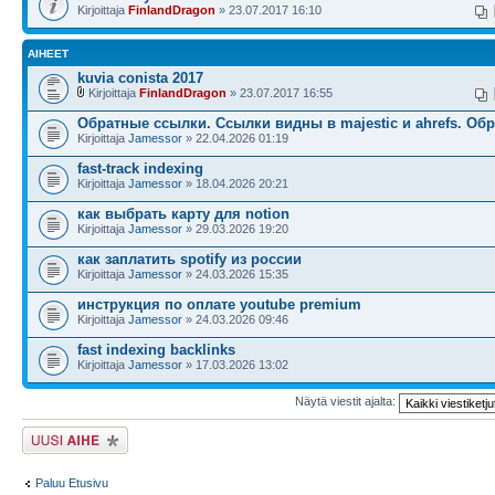
Kirjoittaja
FinlandDragon
» 23.07.2017 16:10
AIHEET
kuvia conista 2017
Kirjoittaja
FinlandDragon
» 23.07.2017 16:55
Обратные ссылки. Cсылки видны в majestic и ahrefs. Об
Kirjoittaja
Jamessor
» 22.04.2026 01:19
fast-track indexing
Kirjoittaja
Jamessor
» 18.04.2026 20:21
как выбрать карту для notion
Kirjoittaja
Jamessor
» 29.03.2026 19:20
как заплатить spotify из россии
Kirjoittaja
Jamessor
» 24.03.2026 15:35
инструкция по оплате youtube premium
Kirjoittaja
Jamessor
» 24.03.2026 09:46
fast indexing backlinks
Kirjoittaja
Jamessor
» 17.03.2026 13:02
Näytä viestit ajalta:
Lähetä uusi viesti
Paluu Etusivu