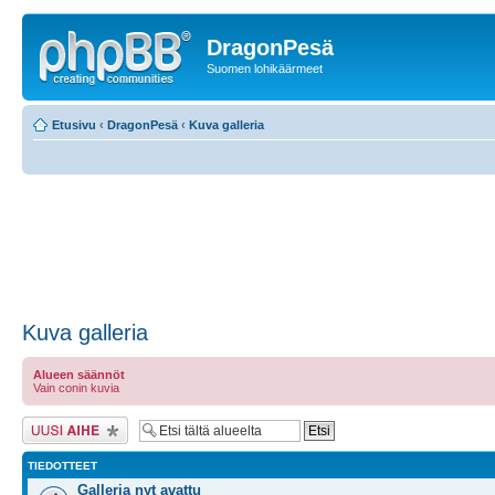
DragonPesä
Suomen lohikäärmeet
Etusivu
‹
DragonPesä
‹
Kuva galleria
Kuva galleria
Alueen säännöt
Vain conin kuvia
Lähetä uusi viesti
TIEDOTTEET
Galleria nyt avattu