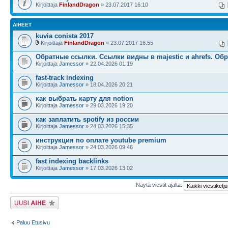
Kirjoittaja
FinlandDragon
» 23.07.2017 16:10
AIHEET
kuvia conista 2017
Kirjoittaja
FinlandDragon
» 23.07.2017 16:55
Обратные ссылки. Cсылки видны в majestic и ahrefs. Об
Kirjoittaja
Jamessor
» 22.04.2026 01:19
fast-track indexing
Kirjoittaja
Jamessor
» 18.04.2026 20:21
как выбрать карту для notion
Kirjoittaja
Jamessor
» 29.03.2026 19:20
как заплатить spotify из россии
Kirjoittaja
Jamessor
» 24.03.2026 15:35
инструкция по оплате youtube premium
Kirjoittaja
Jamessor
» 24.03.2026 09:46
fast indexing backlinks
Kirjoittaja
Jamessor
» 17.03.2026 13:02
Näytä viestit ajalta:
Lähetä uusi viesti
Paluu Etusivu