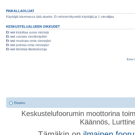
PAIKALLAOLIJAT
Käyttäjiä lukemassa tätä aluetta: Ei rekisteröityneitä käyttäjiä ja 1 vierailijaa
KESKUSTELUALUEEN OIKEUDET
Et voi
kirjoittaa uusia viestejä
Et voi
vastata viestiketjuihin
Et voi
muokata omia viestejäsi
Et voi
poistaa omia viestejäsi
Et voi
lähettää liitetiedostoja.
Error 
Etusivu
Keskustelufoorumin moottorina toim
Käännös, Lurttin
Tämäkin on
ilmainen foor