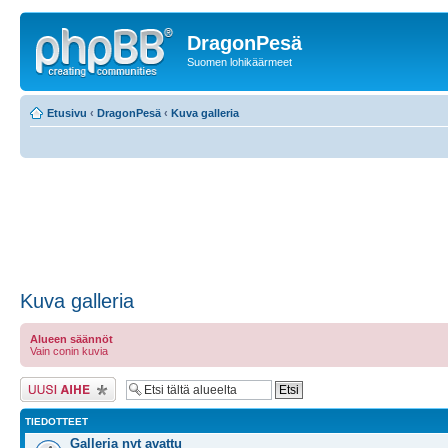
DragonPesä
Suomen lohikäärmeet
Etusivu
‹
DragonPesä
‹
Kuva galleria
Kuva galleria
Alueen säännöt
Vain conin kuvia
Lähetä uusi viesti
TIEDOTTEET
Galleria nyt avattu