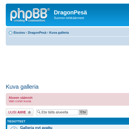
DragonPesä
Suomen lohikäärmeet
Etusivu
‹
DragonPesä
‹
Kuva galleria
Kuva galleria
Alueen säännöt
Vain conin kuvia
Lähetä uusi viesti
TIEDOTTEET
Galleria nyt avattu