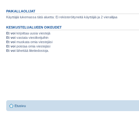
PAIKALLAOLIJAT
Käyttäjiä lukemassa tätä aluetta: Ei rekisteröityneitä käyttäjiä ja 2 vierailijaa
KESKUSTELUALUEEN OIKEUDET
Et voi
kirjoittaa uusia viestejä
Et voi
vastata viestiketjuihin
Et voi
muokata omia viestejäsi
Et voi
poistaa omia viestejäsi
Et voi
lähettää liitetiedostoja.
Etusivu