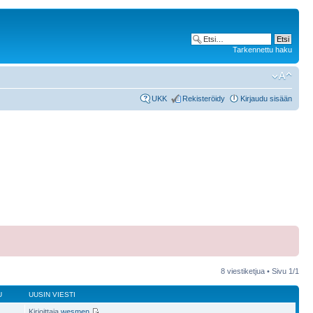
Tarkennettu haku
UKK
Rekisteröidy
Kirjaudu sisään
8 viestiketjua • Sivu
1
/
1
U
UUSIN VIESTI
Kirjoittaja
wesmen