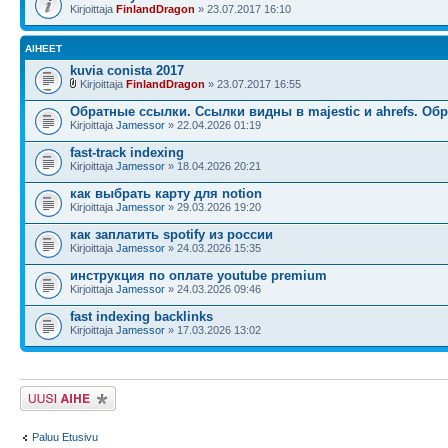
Kirjoittaja
FinlandDragon
» 23.07.2017 16:10
AIHEET
kuvia conista 2017
Kirjoittaja
FinlandDragon
» 23.07.2017 16:55
Обратные ссылки. Cсылки видны в majestic и ahrefs. Об
Kirjoittaja
Jamessor
» 22.04.2026 01:19
fast-track indexing
Kirjoittaja
Jamessor
» 18.04.2026 20:21
как выбрать карту для notion
Kirjoittaja
Jamessor
» 29.03.2026 19:20
как заплатить spotify из россии
Kirjoittaja
Jamessor
» 24.03.2026 15:35
инструкция по оплате youtube premium
Kirjoittaja
Jamessor
» 24.03.2026 09:46
fast indexing backlinks
Kirjoittaja
Jamessor
» 17.03.2026 13:02
Lähetä uusi viesti
Paluu Etusivu