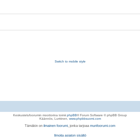
Switch to mobile style
Keskustelufoorumin moottorina toimii
phpBB
® Forum Software © phpBB Group
Käännös, Lurttinen,
www.phpbbsuomi.com
Tämäkin on
ilmainen foorumi
, jonka tarjoaa
munfoorumi.com
Ilmoita asiaton sisältö