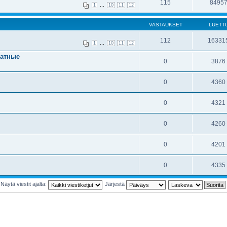
115
8495
...
1
10
11
12
VASTAUKSET
LUETT
112
16331
...
1
10
11
12
ратные
0
3876
0
4360
0
4321
0
4260
0
4201
0
4335
Näytä viestit ajalta:
Järjestä