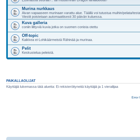
Murina nurkkaus
Aivan vapaaseen murinaan varattu alue. Täällä voi tutustua muihin/pelata/test
Viestit poistetaan automaattisesti 30 päivän kuluessa.
Kuva galleria
coniin liittyviä kuvia jotka on suomen conista otettu
Off-topic
Kaikkea ei-Lohikäärmeistä Rähinää ja murinaa.
Pelit
Keskustelua peleistä.
PAIKALLAOLIJAT
Käyttäjiä lukemassa tätä aluetta: Ei rekisteröityneitä käyttäjiä ja 1 vierailijaa
Error 