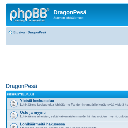
DragonPesä
Suomen lohikäärmeet
Etusivu
‹
DragonPesä
DragonPesä
KESKUSTELUALUE
Yleistä keskustelua
Lohikäärme keskustelua lohikäärme Fandomin ympärille keräytyvää yleistä ke
Osto ja myynti
Lohikäärme aiheisien, sekä kaikenlaisten muidenkin tavaroiden myynti, osto ja
Lohikäärmeitä hakusessa
Etsimässä seuraa?.. tai muutenvain Dragon lähialueelta?