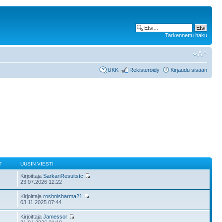
Tarkennettu haku
UKK
Rekisteröidy
Kirjaudu sisään
T
UUSIN VIESTI
Kirjoittaja
SarkariResultstc
23.07.2026 12:22
Kirjoittaja
roshnisharma21
03.11.2025 07:44
Kirjoittaja
Jamessor