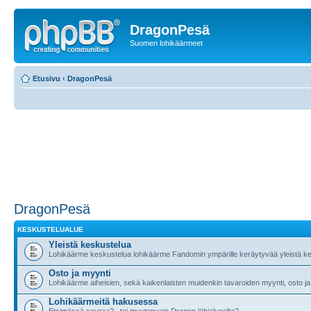
DragonPesä
Suomen lohikäärmeet
Etusivu
‹
DragonPesä
DragonPesä
KESKUSTELUALUE
Yleistä keskustelua
Lohikäärme keskustelua lohikäärme Fandomin ympärille keräytyvää yleistä ke
Osto ja myynti
Lohikäärme aiheisien, sekä kaikenlaisten muidenkin tavaroiden myynti, osto ja
Lohikäärmeitä hakusessa
Etsimässä seuraa?.. tai muutenvain Dragon lähialueelta?