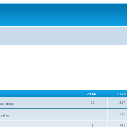
AIHEET
VIESTI
20
257
skustelua.
5
212
 vaihto.
7
261