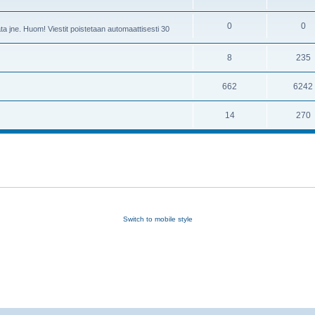
0
0
ta jne. Huom! Viestit poistetaan automaattisesti 30
8
235
662
6242
14
270
Switch to mobile style