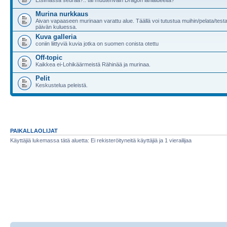
Murina nurkkaus
Aivan vapaaseen murinaan varattu alue. Täällä voi tutustua muihin/pelata/testa
päivän kuluessa.
Kuva galleria
coniin liittyviä kuvia jotka on suomen conista otettu
Off-topic
Kaikkea ei-Lohikäärmeistä Rähinää ja murinaa.
Pelit
Keskustelua peleistä.
PAIKALLAOLIJAT
Käyttäjiä lukemassa tätä aluetta: Ei rekisteröityneitä käyttäjiä ja 1 vierailijaa