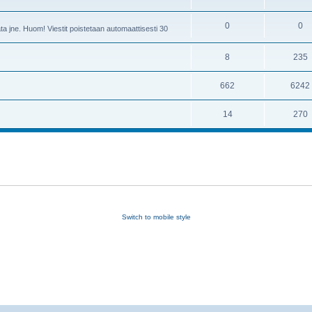
0
0
ta jne. Huom! Viestit poistetaan automaattisesti 30
8
235
662
6242
14
270
Switch to mobile style