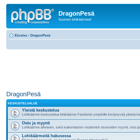
DragonPesä
Suomen lohikäärmeet
Etusivu
‹
DragonPesä
DragonPesä
KESKUSTELUALUE
Yleistä keskustelua
Lohikäärme keskustelua lohikäärme Fandomin ympärille keräytyvää yleistä ke
Osto ja myynti
Lohikäärme aiheisien, sekä kaikenlaisten muidenkin tavaroiden myynti, osto ja
Lohikäärmeitä hakusessa
Etsimässä seuraa?.. tai muutenvain Dragon lähialueelta?