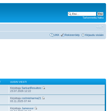
Tarkennettu haku
UKK
Rekisteröidy
Kirjaudu sisään
T
UUSIN VIESTI
Kirjoittaja
SarkariResultstc
23.07.2026 12:22
Kirjoittaja
roshnisharma21
03.11.2025 07:44
Kirjoittaja
Jamessor