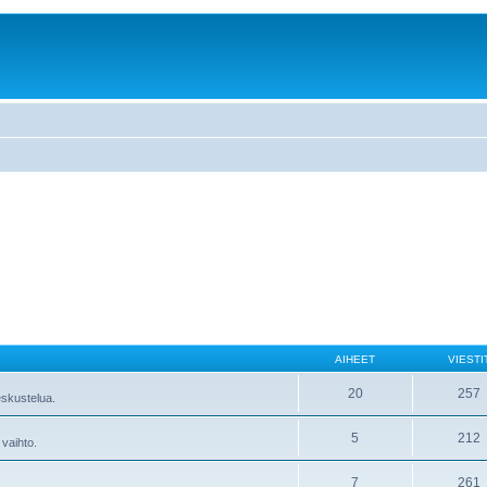
AIHEET
VIESTI
20
257
skustelua.
5
212
 vaihto.
7
261