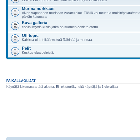
Murina nurkkaus
Aivan vapaaseen murinaan varattu alue. Täällä voi tutustua muihin/pelata/testa
päivän kuluessa.
Kuva galleria
coniin liittyviä kuvia jotka on suomen conista otettu
Off-topic
Kaikkea ei-Lohikäärmeistä Rähinää ja murinaa.
Pelit
Keskustelua peleistä.
PAIKALLAOLIJAT
Käyttäjiä lukemassa tätä aluetta: Ei rekisteröityneitä käyttäjiä ja 1 vierailijaa