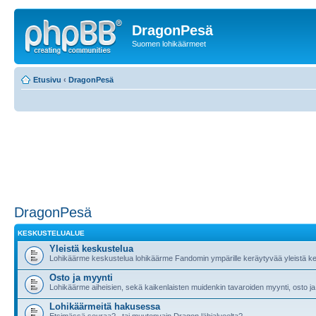
DragonPesä
Suomen lohikäärmeet
Etusivu
‹
DragonPesä
DragonPesä
KESKUSTELUALUE
Yleistä keskustelua
Lohikäärme keskustelua lohikäärme Fandomin ympärille keräytyvää yleistä ke
Osto ja myynti
Lohikäärme aiheisien, sekä kaikenlaisten muidenkin tavaroiden myynti, osto ja
Lohikäärmeitä hakusessa
Etsimässä seuraa?.. tai muutenvain Dragon lähialueelta?