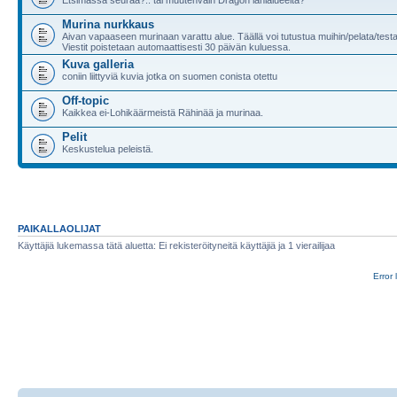
Murina nurkkaus
Aivan vapaaseen murinaan varattu alue. Täällä voi tutustua muihin/pelata/test
Viestit poistetaan automaattisesti 30 päivän kuluessa.
Kuva galleria
coniin liittyviä kuvia jotka on suomen conista otettu
Off-topic
Kaikkea ei-Lohikäärmeistä Rähinää ja murinaa.
Pelit
Keskustelua peleistä.
PAIKALLAOLIJAT
Käyttäjiä lukemassa tätä aluetta: Ei rekisteröityneitä käyttäjiä ja 1 vierailijaa
Error 